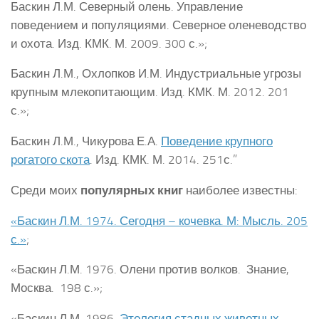
Баскин Л.М. Северный олень. Управление
поведением и популяциями. Северное оленеводство
и охота. Изд. КМК. М. 2009. 300 с.»;
Баскин Л.М., Охлопков И.М. Индустриальные угрозы
крупным млекопитающим. Изд. КМК. М. 2012. 201
с.»;
Баскин Л.М., Чикурова Е.А.
Поведение крупного
рогатого скота
. Изд. КМК. М. 2014. 251с.”
Среди моих
популярных книг
наиболее известны:
«Баскин Л.М. 1974. Сегодня – кочевка. М: Мысль. 205
с.»
;
«Баскин Л.М. 1976. Олени против волков. Знание,
Москва. 198 с.»;
«Баскин Л.М. 1986.
Этология стадных животных
.