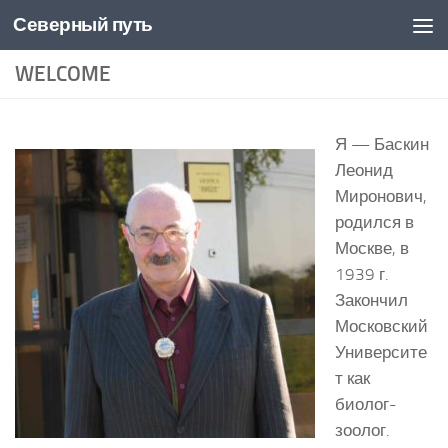
Северный путь
Skip to content
WELCOME
Я — Баскин
Леонид
Миронович,
родился в
Москве, в
1939 г.
Закончил
Московский
Университе
т как
биолог-
зоолог.