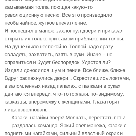
замыкаемая толпа, поющая какую-то
революционную песню. Все это производило
необычайное, жуткое впечатление.
Я поспешил в манеж, захлопнул двери и приказал
открыть их только при самом приближении толпы.
На душе было неспокойно. Толпой надо сразу
овладеть, захватить, взять в руки. Иначе – не
справиться и будет беспорядок. Удастся ли?
Издали доносился шум и пение. Все ближе, ближе…
Вдруг распахнулись двери… Скрестившись локтями,
в заломленных назад папахах, с палками в руках
двигаются впереди, что-то горланя, по-видимому,
кавказцы, вперемежку с женщинами. Глаза горят,
лица взволнованы.
— Казаки, нагайки вверх! Молчать, перестать петь!
— раздалась команда. Яркий свет манежа, казаки с
поднятыми нагайками, сильный властный окрик и