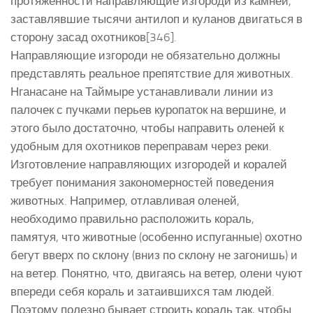
протяженности направляющие изгороди из камней,
заставлявшие тысячи антилоп и куланов двигаться в
сторону засад охотников[346].
Направляющие изгороди не обязательно должны
представлять реальное препятствие для животных.
Нганасане на Таймыре устанавливали линии из
палочек с пучками перьев куропаток на вершине, и
этого было достаточно, чтобы направить оленей к
удобным для охотников переправам через реки.
Изготовление направляющих изгородей и коралей
требует понимания закономерностей поведения
животных. Например, отлавливая оленей,
необходимо правильно расположить кораль,
памятуя, что животные (особенно испуганные) охотно
бегут вверх по склону (вниз по склону не загонишь) и
на ветер. Понятно, что, двигаясь на ветер, олени чуют
впереди себя кораль и затаившихся там людей.
Поэтому полезно бывает строить кораль так, чтобы