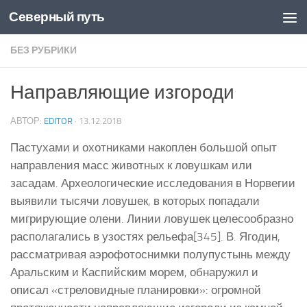
Северный путь
Skip to content
БЕЗ РУБРИКИ
Направляющие изгороди
АВТОР:
EDITOR
·
13.12.2018
Пастухами и охотниками накоплен большой опыт
направления масс животных к ловушкам или
засадам. Археологические исследования в Норвегии
выявили тысячи ловушек, в которых попадали
мигрирующие олени. Линии ловушек целесообразно
располагались в узостях рельефа[345]. В. Ягодин,
рассматривая аэрофотоснимки полупустынь между
Аральским и Каспийским морем, обнаружил и
описал «стреловидные планировки»: огромной