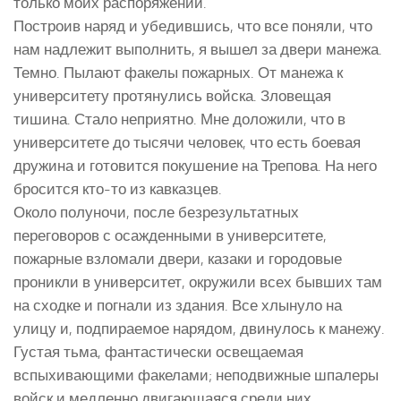
только моих распоряжений.
Построив наряд и убедившись, что все поняли, что
нам надлежит выполнить, я вышел за двери манежа.
Темно. Пылают факелы пожарных. От манежа к
университету протянулись войска. Зловещая
тишина. Стало неприятно. Мне доложили, что в
университете до тысячи человек, что есть боевая
дружина и готовится покушение на Трепова. На него
бросится кто-то из кавказцев.
Около полуночи, после безрезультатных
переговоров с осажденными в университете,
пожарные взломали двери, казаки и городовые
проникли в университет, окружили всех бывших там
на сходке и погнали из здания. Все хлынуло на
улицу и, подпираемое нарядом, двинулось к манежу.
Густая тьма, фантастически освещаемая
вспыхивающими факелами; неподвижные шпалеры
войск и медленно двигающаяся среди них