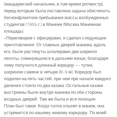
(жандармский начальник, в том время ротмистр),
перед которым была поставлена задача обеспечить
бесконфликтное пребывание массы возбужденных
студентов (1904 г.) в Манеже (Москва Манежная
площадь).
«Переговорив с офицерами, я сделал следующие
приготовления. От главных дверей манежа, вдоль
его, были растянуты шпалерами две шеренги
пехоты, сомкнувшиеся в дальнем конце, благодаря
чему получился длинный коридор — тупик,
шириною сажени в четыре (8-9 м). Коридор был
поделен на пять частей, при чем при начале каждого
деления стояло по два казака. Остальные казаки
выстроены были внутри манежа по обе стороны
входных дверей. Там же была и вся полиция.
План был таков. Когда толпа хлынет в манеж, она
устремится по нашему живому коридору. По моей