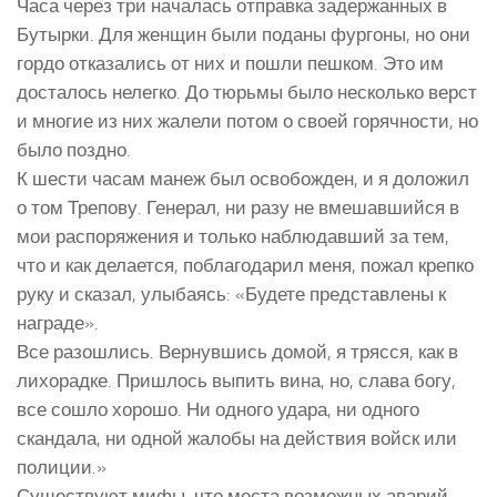
Часа через три началась отправка задержанных в
Бутырки. Для женщин были поданы фургоны, но они
гордо отказались от них и пошли пешком. Это им
досталось нелегко. До тюрьмы было несколько верст
и многие из них жалели потом о своей горячности, но
было поздно.
К шести часам манеж был освобожден, и я доложил
о том Трепову. Генерал, ни разу не вмешавшийся в
мои распоряжения и только наблюдавший за тем,
что и как делается, поблагодарил меня, пожал крепко
руку и сказал, улыбаясь: «Будете представлены к
награде».
Все разошлись. Вернувшись домой, я трясся, как в
лихорадке. Пришлось выпить вина, но, слава богу,
все сошло хорошо. Ни одного удара, ни одного
скандала, ни одной жалобы на действия войск или
полиции.»
Существуют мифы, что места возможных аварий,