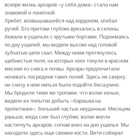
вскоре жизнь архаров «у себя дома» стала нам
знакомой и понятной.
Хребет, возвышавшийся над кордоном, огибал
ручей. Его притоки глубоко врезались в склоны,
бежали в ущельях с крутыми бортами. Поднимаясь
по дну ущелий, мы видели высоко над головой
зубчатые цепи скал. Между ними протянулись
щебнистые поля, на которых ноги тонули в красном
месиве из снега и почвы. Архары предпочитали
ночевать посредине таких полей. Здесь ни сверху,
ни снизу к ним нельзя было подойти бесшумно.
Мы бродили теми же тропами, что волки ночью,
видели их попытки добыть «барашка на
пропитание», большей частью неудачные. Месяцем
раньше, когда снег был глубже, волки могли
настигнуть архаров, согнав вниз на дно ущелья. Мы
находили здесь еще свежие кости, Витя собирал