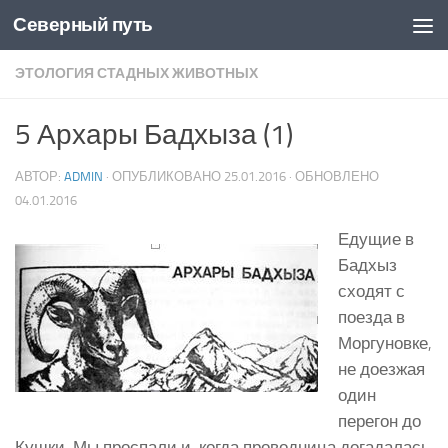
Северный путь
Skip to content
ЭТОЛОГИЯ СТАДНЫХ ЖИВОТНЫХ
5 Архары Бадхыза (1)
АВТОР:
ADMIN
· ОПУБЛИКОВАНО
25.01.2016
· ОБНОВЛЕНО
04.01.2016
Едущие в
Бадхыз
сходят с
поезда в
Моргуновке,
не доезжая
один
перегон до
Кушки. Мы проспали и, когда проводница догадалась