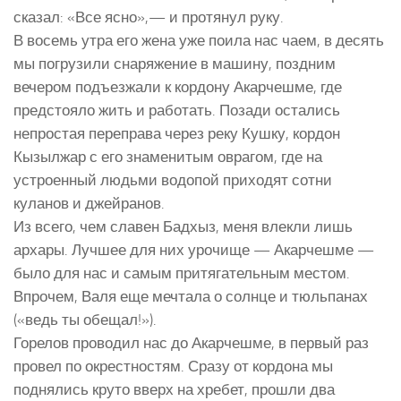
сказал: «Все ясно»,— и протянул руку.
В восемь утра его жена уже поила нас чаем, в десять
мы погрузили снаряжение в машину, поздним
вечером подъезжали к кордону Акарчешме, где
предстояло жить и работать. Позади остались
непростая переправа через реку Кушку, кордон
Кызылжар с его знаменитым оврагом, где на
устроенный людьми водопой приходят сотни
куланов и джейранов.
Из всего, чем славен Бадхыз, меня влекли лишь
архары. Лучшее для них урочище — Акарчешме —
было для нас и самым притягательным местом.
Впрочем, Валя еще мечтала о солнце и тюльпанах
(«ведь ты обещал!»).
Горелов проводил нас до Акарчешме, в первый раз
провел по окрестностям. Сразу от кордона мы
поднялись круто вверх на хребет, прошли два