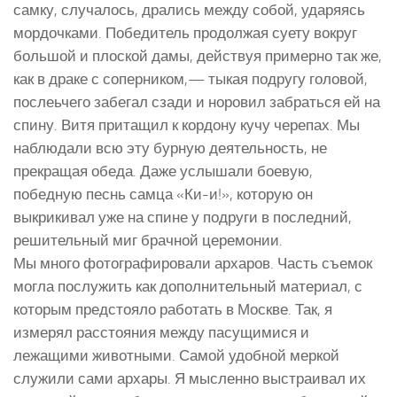
самку, случалось, дрались между собой, ударяясь
мордочками. Победитель продолжая суету вокруг
большой и плоской дамы, действуя примерно так же,
как в драке с соперником,— тыкая подругу головой,
послеьчего забегал сзади и норовил забраться ей на
спину. Витя притащил к кордону кучу черепах. Мы
наблюдали всю эту бурную деятельность, не
прекращая обеда. Даже услышали боевую,
победную песнь самца «Ки-и!», которую он
выкрикивал уже на спине у подруги в последний,
решительный миг брачной церемонии.
Мы много фотографировали архаров. Часть съемок
могла послужить как дополнительный материал, с
которым предстояло работать в Москве. Так, я
измерял расстояния между пасущимися и
лежащими животными. Самой удобной меркой
служили сами архары. Я мысленно выстраивал их