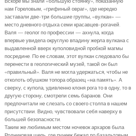
Вскоре мы знали «большую стоянку», показанную
нам Гореловым, «грифиный овраг», где нередко
заставали две-три большие группы, «вулкан» —
место дневного отдыха семи красавцев-рогачей.
Валя — геолог по профессии — ахнула, когда
впервые увидела округлую впадину жерла вулкана с
выдавленной вверх куполовидной пробкой магмы
посредине. По ее словам, этот вулкан следовало бы
перенести в геологический музей, такой он был
«правильный». Валя не могла удержаться, чтобы не
отколоть обушком топора образец «на память». А
сверху, с купола, удивленно клоня рога то в одну, то в
другую сторону, смотрели семь баранов. Они
предпочитали не слезать со своего столпа в нашем
присутствии. Видно, чувствовали себя наверху в
большей безопасности.
Таким же любимым местом ночевок архаров была
Родниковая щель, где ручеек бежал по базальтовым