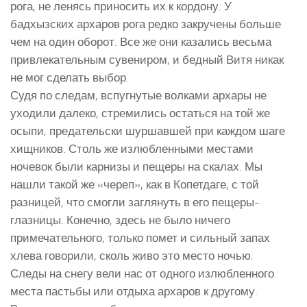
рога, не ленясь приносить их к кордону. У
бадхызских архаров рога редко закручены больше
чем на один оборот. Все же они казались весьма
привлекательным сувениром, и бедный Витя никак
не мог сделать выбор.
Судя по следам, вспугнутые волками архары не
уходили далеко, стремились остаться на той же
осыпи, предательски шуршавшей при каждом шаге
хищников. Столь же излюбленными местами
ночевок были карнизы и пещеры на скалах. Мы
нашли такой же «череп», как в Копетдаге, с той
разницей, что смогли заглянуть в его пещеры-
глазницы. Конечно, здесь не было ничего
примечательного, только помет и сильный запах
хлева говорили, сколь живо это место ночью.
Следы на снегу вели нас от одного излюбленного
места пастьбы или отдыха архаров к другому.