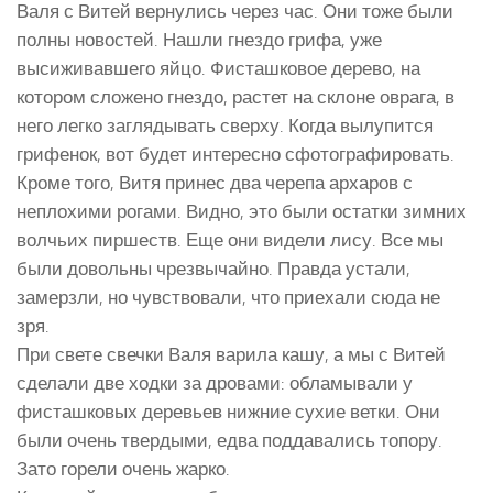
Валя с Витей вернулись через час. Они тоже были
полны новостей. Нашли гнездо грифа, уже
высиживавшего яйцо. Фисташковое дерево, на
котором сложено гнездо, растет на склоне оврага, в
него легко заглядывать сверху. Когда вылупится
грифенок, вот будет интересно сфотографировать.
Кроме того, Витя принес два черепа архаров с
неплохими рогами. Видно, это были остатки зимних
волчьих пиршеств. Еще они видели лису. Все мы
были довольны чрезвычайно. Правда устали,
замерзли, но чувствовали, что приехали сюда не
зря.
При свете свечки Валя варила кашу, а мы с Витей
сделали две ходки за дровами: обламывали у
фисташковых деревьев нижние сухие ветки. Они
были очень твердыми, едва поддавались топору.
Зато горели очень жарко.