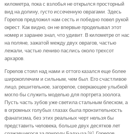
километра, пока с взлобья не открылся просторный
вид на долину, густо иссеченную оврагами. Здесь
Горелов предложил нам сесть и победно повел рукой
окрест. Как видно, он не впервые проделывал этот
номер и заранее знал, что удивит. В километре от нас
на поляне, зажатой между двух оврагов, частью
лежали, частью лениво паслись около трехсот
архаров.
Горелов стоял над нами и оттого казался еще более
широкоплечим и сильным, чем был. Его счастливое
лицо, решительное, загорелое, сверкающее улыбкой
могло бы служить моделью для портрета зоолога.
Пусть часть зубов уже светила стальным блеском, а
в огромных голубых глазах была пронзительность
фанатизма, без этих реальных черт нельзя бы
представить человека, больше двух десятков лет
сражавшегося за природу Бадхыза [8]. Горелов