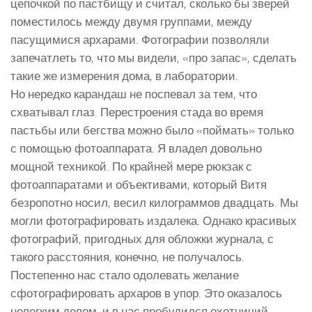
цепочкой по пастбищу и считал, сколько бы зверей
поместилось между двумя группами, между
пасущимися архарами. Фотографии позволяли
запечатлеть то, что мы видели, «про запас», сделать
такие же измерения дома, в лаборатории.
Но нередко карандаш не поспевал за тем, что
схватывал глаз. Перестроения стада во время
пастьбы или бегства можно было «поймать» только
с помощью фотоаппарата. Я владел довольно
мощной техникой. По крайней мере рюкзак с
фотоаппаратами и объективами, который Витя
безропотно носил, весил килограммов двадцать. Мы
могли фотографировать издалека. Однако красивых
фотографий, пригодных для обложки журнала, с
такого расстояния, конечно, не получалось.
Постепенно нас стало одолевать желание
сфотографировать архаров в упор. Это оказалось
нелегким делом, и в нас пробудился охотничий