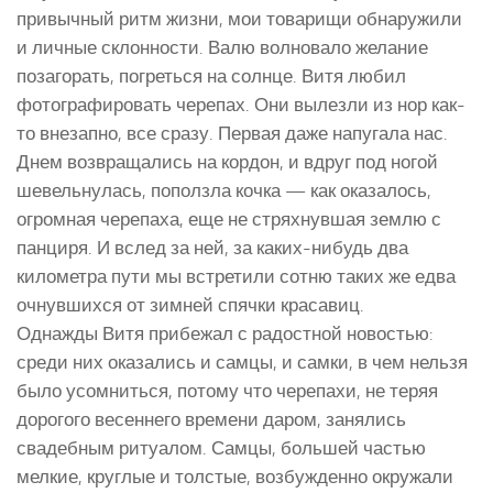
привычный ритм жизни, мои товарищи обнаружили
и личные склонности. Валю волновало желание
позагорать, погреться на солнце. Витя любил
фотографировать черепах. Они вылезли из нор как-
то внезапно, все сразу. Первая даже напугала нас.
Днем возвращались на кордон, и вдруг под ногой
шевельнулась, поползла кочка — как оказалось,
огромная черепаха, еще не стряхнувшая землю с
панциря. И вслед за ней, за каких-нибудь два
километра пути мы встретили сотню таких же едва
очнувшихся от зимней спячки красавиц.
Однажды Витя прибежал с радостной новостью:
среди них оказались и самцы, и самки, в чем нельзя
было усомниться, потому что черепахи, не теряя
дорогого весеннего времени даром, занялись
свадебным ритуалом. Самцы, большей частью
мелкие, круглые и толстые, возбужденно окружали