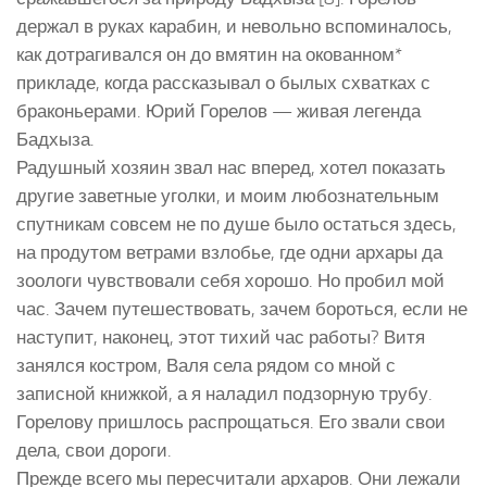
держал в руках карабин, и невольно вспоминалось,
как дотрагивался он до вмятин на окованном*
прикладе, когда рассказывал о былых схватках с
браконьерами. Юрий Горелов — живая легенда
Бадхыза.
Радушный хозяин звал нас вперед, хотел показать
другие заветные уголки, и моим любознательным
спутникам совсем не по душе было остаться здесь,
на продутом ветрами взлобье, где одни архары да
зоологи чувствовали себя хорошо. Но пробил мой
час. Зачем путешествовать, зачем бороться, если не
наступит, наконец, этот тихий час работы? Витя
занялся костром, Валя села рядом со мной с
записной книжкой, а я наладил подзорную трубу.
Горелову пришлось распрощаться. Его звали свои
дела, свои дороги.
Прежде всего мы пересчитали архаров. Они лежали