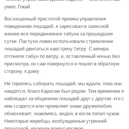
умел, Гокай.
Восхищенный простотой приема управления
поведением лошадей, я зарисовал в записной
книжке все передвижения табуна за прошедшие
сутки. Пастухи ловко использовали стремление
лошадей двигаться навстречу 5етру. С вечера
отгоняли табун по ветру, и, оставленный ночью без
присмотра, он сам повернулся и пошел в обратную
сторону, к дому.
Не торопясь собирать лошадей, мы ждали, пока они
наедятся, благо Каратам был рядом. Тем временем я
наблюдал за общением лошадей друг с другом: кто с
кем ссорится или проявляет знаки дружелюбия,
обнюхивает, знакомясь, видно, в косяк попал чужак.
Некоторые жеребцы, возбужденные утренней
прохладой, кружили вокруг косяков,