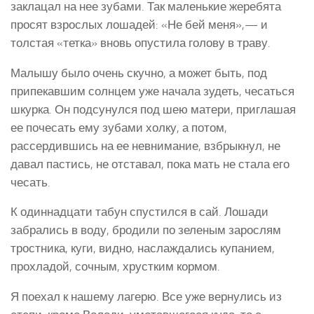
заклацал на нее зубами. Так маленькие жеребята
просят взрослых лошадей: «Не бей меня»,— и
толстая «тетка» вновь опустила голову в траву.
Малышу было очень скучно, а может быть, под
припекавшим солнцем уже начала зудеть, чесаться
шкурка. Он подсунулся под шею матери, приглашая
ее почесать ему зубами холку, а потом,
рассердившись на ее невнимание, взбрыкнул, не
давал пастись, не отставал, пока мать не стала его
чесать.
К одиннадцати табун спустился в сай. Лошади
забрались в воду, бродили по зеленым зарослям
тростника, куги, видно, наслаждались купанием,
прохладой, сочным, хрустким кормом.
Я поехал к нашему лагерю. Все уже вернулись из