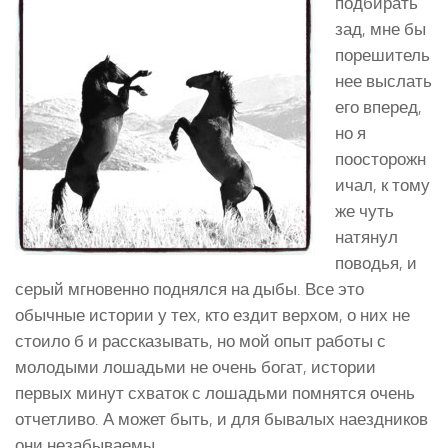
подбирать
зад, мне бы
порешитель
нее выслать
его вперед,
но я
поосторожн
ичал, к тому
же чуть
натянул
поводья, и
серый мгновенно поднялся на дыбы. Все это
обычные истории у тех, кто ездит верхом, о них не
стоило б и рассказывать, но мой опыт работы с
молодыми лошадьми не очень богат, истории
первых минут схваток с лошадьми помнятся очень
отчетливо. А может быть, и для бывалых наездников
они незабываемы.