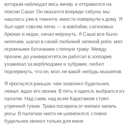
которым наблюдал весь вечер, и отправился на
поиски Саши. Он оказался впереди табуна, мы
нашлись уже в темноте, вместе повернули к дому. Я
был одет совсем легко — в ковбойке, сатиновых
брюках и кедах, начал мерзнуть. А Саше все было
нипочем, шагал в своей любимой зеленой робе, мял
огромными ботинками степную траву. Между
прочим, до университета он работал в зоопарке,
ухаживал за верблюдами и зубрами, любил
подчеркнуть, что он, мол, не какой-нибудь мышелов.
Я проснулся раньше, чем зазвонил будильник,
лежал, ждал его звонка. В пять я оделся, выбрался из
палатки. Над саем, над всем Каратамом стоял
утренний туман. Трава посерела от мелких капель
росы. В палатках никто не шевелился, словно
будильник звонил только для меня.