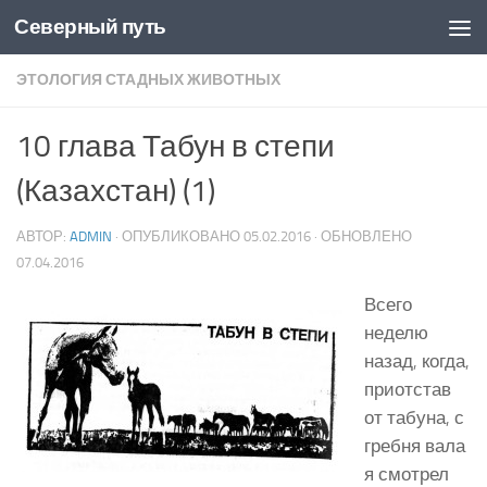
Северный путь
Skip to content
ЭТОЛОГИЯ СТАДНЫХ ЖИВОТНЫХ
10 глава Табун в степи
(Казахстан) (1)
АВТОР:
ADMIN
· ОПУБЛИКОВАНО
05.02.2016
· ОБНОВЛЕНО
07.04.2016
Всего
неделю
назад, когда,
приотстав
от табуна, с
гребня вала
я смотрел