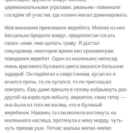
церемониальными угрозами, ржаньем «поминали
соседям об участке, где хозяин желал доминировать.
Мое внимание привлекали жеребята. Многие из них
бесцельно бродили вокруг, предпочитая сосать
своих «мам, чем щипать траву. Я достал
секундомер, некоторое время вел хронометраж
поведения жеребят. Один из маленьких непосед
очень красивого буланого цвета оказался большим
задирой. Он подбегал к сверстникам, кусал их и
мчался прочь, то ли пугался, то ли приглашал
поиграть. Ему даже пришло в голову взбрыкнуть раз-
другой на взрослую кобылу, вероятно, свою тетку —
она была из того же косяка, что и буланый
жеребенок. Наконец та соизволила взглянуть на
маленького наглеца, протянула к нему морду, чуть-
чуть прижав уши. Тотчас малыш мелко-мелко