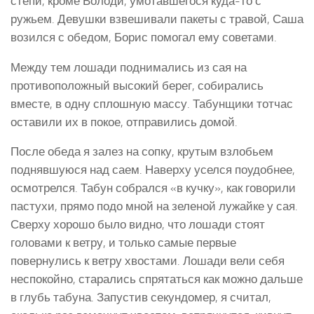
степи, кроме Володи, умотавшегося куда-то с
ружьем. Девушки взвешивали пакеты с травой, Саша
возился с обедом, Борис помогал ему советами.
Между тем лошади поднимались из сая на
противоположный высокий берег, собирались
вместе, в одну сплошную массу. Табунщики тотчас
оставили их в покое, отправились домой.
После обеда я залез на сопку, крутым взлобьем
поднявшуюся над саем. Наверху уселся поудобнее,
осмотрелся. Табун собрался «в кучку», как говорили
пастухи, прямо подо мной на зеленой лужайке у сая.
Сверху хорошо было видно, что лошади стоят
головами к ветру, и только самые первые
повернулись к ветру хвостами. Лошади вели себя
неспокойно, старались спрятаться как можно дальше
в глубь табуна. Запустив секундомер, я считал,