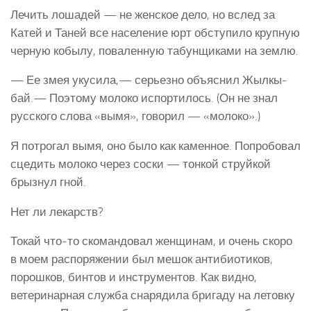
Лечить лошадей — не женское дело, но вслед за
Катей и Таней все население юрт обступило крупную
черную кобылу, поваленную табунщиками на землю.
— Ее змея укусила,— серьезно объяснил Жылкы-
бай.— Поэтому молоко испортилось. (Он не знал
русского слова «вымя», говорил — «молоко».)
Я потрогал вымя, оно было как каменное. Попробовал
сцедить молоко через соски — тонкой струйкой
брызнул гной.
Нет ли лекарств?
Токай что-то скомандовал женщинам, и очень скоро
в моем распоряжении был мешок антибиотиков,
порошков, бинтов и инструментов. Как видно,
ветеринарная служба снарядила бригаду на летовку