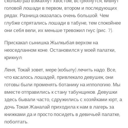
сколько раз взмахнут хвостом, встряхнутся, кивнут
головой лошади в первом, втором и последующих
рядах. Разница оказалась очень большой. Чем
глубже спрятались лошади в табуне, тем спокойнее
они себя вели, их меньше тревожил гнус (рис. 7).
Прискакал сынишка Жылкыбая верхом на
неоседланном коне. Остановился у моей палатки,
крикнул:
Леня, Токай зовет, мере (кобылу) лечить надо. Все,
что касалось лошадей, привлекало девушек, они
готовы были променять ботанику на иппологию. Мы
вместе отправились к стану табунщиков. Девушки
здесь бывали часто, сдружились с хозяйками юрт, а
дочь Токая Жаналай приходила к нам в лагерь за
книжками да и просто посидеть в девичьей палатке,
поболтать.