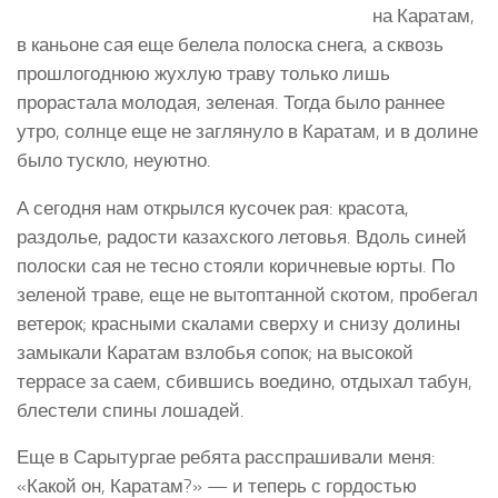
на Каратам,
в каньоне сая еще белела полоска снега, а сквозь
прошлогоднюю жухлую траву только лишь
прорастала молодая, зеленая. Тогда было раннее
утро, солнце еще не заглянуло в Каратам, и в долине
было тускло, неуютно.
А сегодня нам открылся кусочек рая: красота,
раздолье, радости казахского летовья. Вдоль синей
полоски сая не тесно стояли коричневые юрты. По
зеленой траве, еще не вытоптанной скотом, пробегал
ветерок; красными скалами сверху и снизу долины
замыкали Каратам взлобья сопок; на высокой
террасе за саем, сбившись воедино, отдыхал табун,
блестели спины лошадей.
Еще в Сарытургае ребята расспрашивали меня:
«Какой он, Каратам?» — и теперь с гордостью