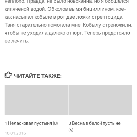
неплохо. Правда, не было новокаина, но я обошелся
кипяченой водой. Обколов вымя бициллином, кое-
как насыпал кобыле в рот две ложки стрептоцида.
Таня старательно помогала мне. Кобылу стреножили,
чтобы не уходила далеко от юрт. Теперь предстояло
ее лечить.
ЧИТАЙТЕ ТАКЖЕ:
1 Неласковая пустыня (8)
3 Весна в белой пустыне
(4)
10.01.2016