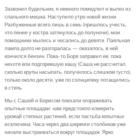
Зазвонил будильник, я немного помедлил и вылез из
спального мешка. Наступило утро новой жизни.
Разбуженные всего лишь в семь (пришлось учесть,
что пение у костра затянулось до полуночи), мои
помощники мылись и чесались до девяти. Паяльная
лампа долго не разгоралась — оказалось, в ней
кончился бензин. Пока-то Боря заправил ее, пока
нехотя ели подгоревшую кашу (Саша не рассчитал,
сколько крупы насыпать, получилось слишком густо),
только около десяти, уже по солнцепеку потащились
в степь.
Мы с Сашей и Борисом поехали огораживать
опытные площадки: нам предстояло измерить
урожай степных растений, если пастьба копытных
исключена. Часа через два шеренги столбиков уже
начали выстраиваться вокруг площадок. Ярко