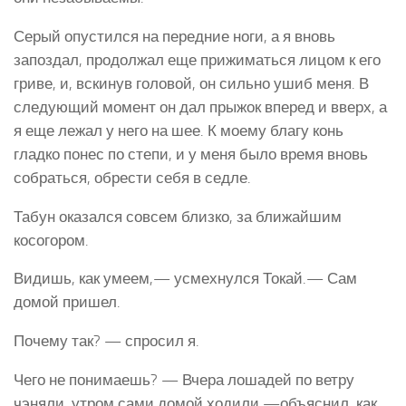
Серый опустился на передние ноги, а я вновь
запоздал, продолжал еще прижиматься лицом к его
гриве, и, вскинув головой, он сильно ушиб меня. В
следующий момент он дал прыжок вперед и вверх, а
я еще лежал у него на шее. К моему благу конь
гладко понес по степи, и у меня было время вновь
собраться, обрести себя в седле.
Табун оказался совсем близко, за ближайшим
косогором.
Видишь, как умеем,— усмехнулся Токай.— Сам
домой пришел.
Почему так? — спросил я.
Чего не понимаешь? — Вчера лошадей по ветру
чэняли, утром сами домой ходили,—объяснил, как