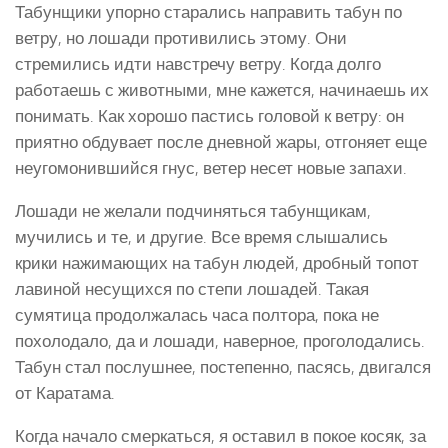
Табунщики упорно старались направить табун по
ветру, но лошади противились этому. Они
стремились идти навстречу ветру. Когда долго
работаешь с животными, мне кажется, начинаешь их
понимать. Как хорошо пастись головой к ветру: он
приятно обдувает после дневной жары, отгоняет еще
неугомонившийся гнус, ветер несет новые запахи.
Лошади не желали подчиняться табунщикам,
мучились и те, и другие. Все время слышались
крики нажимающих на табун людей, дробный топот
лавиной несущихся по степи лошадей. Такая
сумятица продолжалась часа полтора, пока не
похолодало, да и лошади, наверное, проголодались.
Табун стал послушнее, постепенно, пасясь, двигался
от Каратама.
Когда начало смеркаться, я оставил в покое косяк, за