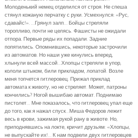
Молоденький немец отделился от строя. Не спеша
стянул кожаную перчатку с руки. Усмехнулся: «Рус,
сдавайс!». …Грянул залп… Бойцы стреляли
торопливо, почти не целясь. Фашисты не ожидали
отпора. Первые ряды их попадали. Задние
попятились. Опомнившись, некоторые застрочили
из автоматов. Но наши уже кинулись вперед,
хлынули всей массой…Хлопцы стреляли в упор,
кололи штыком, били прикладом, лопатой. Возле
меня топчется гитлеровец. Прижал приклад
автомата к животу, но не стреляет. Может, патроны
кончились? Ногой вышибаю автомат. Поднимаю
пистолет… Мне показалось, что гитлеровец упал еще
до того, как я нажал спуск…Миша Федоров лежит
весь в крови, зажимая рукой рану в животе. Но,
приподнявшись на локте, кричит друзьям: «Хлопцы,
не выпускайте их!… К нам подвели двух гитлеровцев