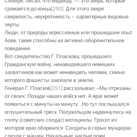
Сибири, писал, что медведь — это зверь, который
сражается до конца[250]. Для этого зверя
свирепость, неукротимость – характерные видовые
черты.
Люди, от природы агрессивные или прошедшие опыт
боев, также способны на активно-оборонительное
поведение.
Вот свидетельство Г. Пласкова, прошедшего
Гражданскую войну, ненавидевшего немецких
захватчиков как может ненавидеть человек, семью
которого фашисты закопали в землю.
Генерал Г. Пласков[251] рассказывал: «Мы отрезаны
от своих. Позади наших войск нет. А враг может
появиться с минуты на минуту…Но тут послышался
оглушительный треск. Полукольцом надвинулись на
толпу (советских солдат) мотоциклы. Грохот их
моторов враз оборвался. Солдаты в серых мундирах
слезли с машин. Нахальные, наглые рожи…