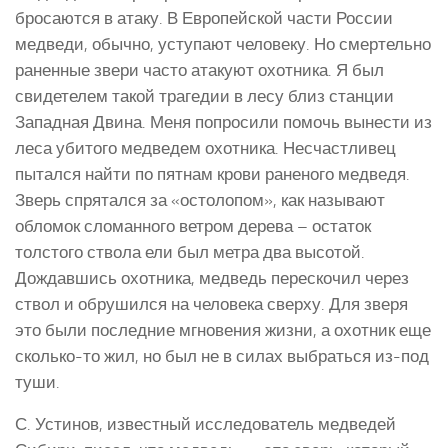
бросаются в атаку. В Европейской части России
медведи, обычно, уступают человеку. Но смертельно
раненные звери часто атакуют охотника. Я был
свидетелем такой трагедии в лесу близ станции
Западная Двина. Меня попросили помочь вынести из
леса убитого медведем охотника. Несчастливец
пытался найти по пятнам крови раненого медведя.
Зверь спрятался за «остолопом», как называют
обломок сломанного ветром дерева – остаток
толстого ствола ели был метра два высотой.
Дождавшись охотника, медведь перескочил через
ствол и обрушился на человека сверху. Для зверя
это были последние мгновения жизни, а охотник еще
сколько-то жил, но был не в силах выбраться из-под
туши.
С. Устинов, известный исследователь медведей