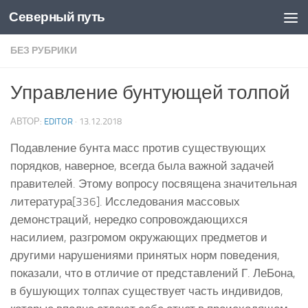
Северный путь
Skip to content
БЕЗ РУБРИКИ
Управление бунтующей толпой
АВТОР:
EDITOR
·
13.12.2018
Подавление бунта масс против существующих
порядков, наверное, всегда была важной задачей
правителей. Этому вопросу посвящена значительная
литература[336]. Исследования массовых
демонстраций, нередко сопровождающихся
насилием, разгромом окружающих предметов и
другими нарушениями принятых норм поведения,
показали, что в отличие от представлений Г. ЛеБона,
в бушующих толпах существует часть индивидов,