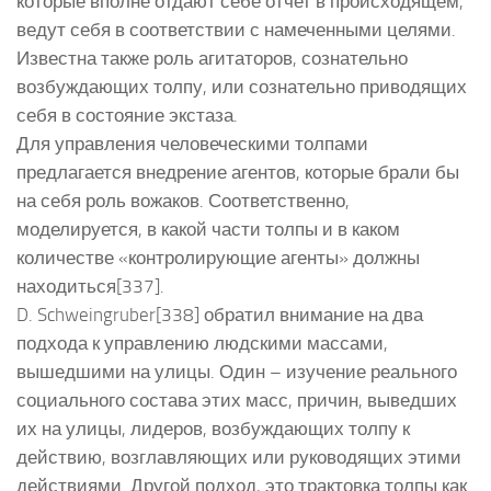
которые вполне отдают себе отчет в происходящем,
ведут себя в соответствии с намеченными целями.
Известна также роль агитаторов, сознательно
возбуждающих толпу, или сознательно приводящих
себя в состояние экстаза.
Для управления человеческими толпами
предлагается внедрение агентов, которые брали бы
на себя роль вожаков. Соответственно,
моделируется, в какой части толпы и в каком
количестве «контролирующие агенты» должны
находиться[337].
D. Schweingruber[338] обратил внимание на два
подхода к управлению людскими массами,
вышедшими на улицы. Один – изучение реального
социального состава этих масс, причин, выведших
их на улицы, лидеров, возбуждающих толпу к
действию, возглавляющих или руководящих этими
действиями. Другой подход, это трактовка толпы как