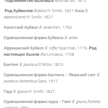
Подсемейство Быковых
Bovinae Gill, 1872
Род буйволов
Bubalus
H. Smith, 1827 Аноа
B.
depressicornis
H. Smith, 1827.
Азиатский буйвол
B. arnee
Kerr, 1792.
Одомашненная форма буйвола
B. arnee.
Африканский буйвол
B. caffer
Sparrman, 1779.
Род
настоящих быков
Bos
Linnaeus, 1758.
Бантенг
B. javanicus
D’Alton, 1823.
Одомашненная форма бантенга – Яванский скот
B.
javanicus domesticus
Gans, 1917.
Гаур
B. gaurus
H. Smith, 1827.
Одомашненная форма гаура – Гаял
B. gaurus frontalis
Lambert, 1804.