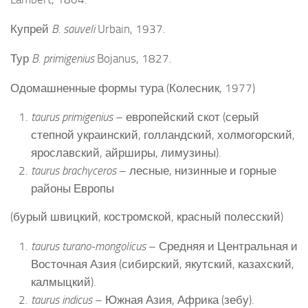
Купрей
B. sauveli
Urbain, 1937.
Тур
B. primigenius
Bojanus, 1827.
Одомашненные формы тура (Колесник, 1977)
taurus primigenius
– европейский скот (серый
степной украинский, голландский, холмогорский,
ярославский, айрширы, лимузины).
taurus brachyceros
– лесные, низинные и горные
районы Европы
(бурый швицкий, костромской, красный полесский)
taurus turano-mongolicus
– Средняя и Центральная и
Восточная Азия (сибирский, якутский, казахский,
калмыцкий).
taurus indicus
– Южная Азия, Африка (зебу).