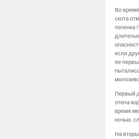
Во время
скота от
теленка (
длительно
опасност
если дру
ее первы
пытались
молозиво
Первый д
отела ко
время ме
ночью, с
На вторы