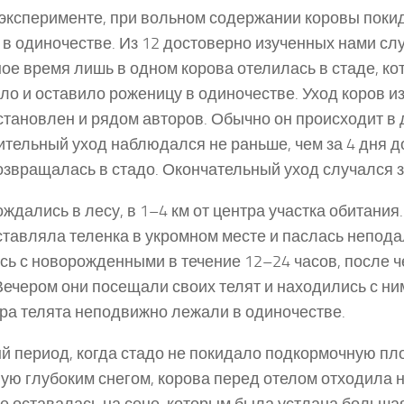
эксперименте, при вольном содержании коровы покид
 в одиночестве. Из 12 достоверно изученных нами сл
ое время лишь в одном корова отелилась в стаде, ко
ло и оставило роженицу в одиночестве. Уход коров и
становлен и рядом авторов. Обычно он происходит в 
тельный уход наблюдался не раньше, чем за 4 дня до
озвращалась в стадо. Окончательный уход случался з
ождались в лесу, в 1–4 км от центра участка обитания
ставляла теленка в укромном месте и паслась непода
сь с новорожденными в течение 12–24 часов, после 
 Вечером они посещали своих телят и находились с ним
ера телята неподвижно лежали в одиночестве.
й период, когда стадо не покидало подкормочную пл
ую глубоким снегом, корова перед отелом отходила 