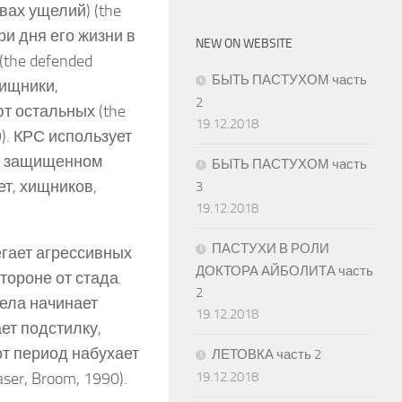
ывах ущелий) (the
ри дня его жизни в
NEW ON WEBSITE
the defended
БЫТЬ ПАСТУХОМ часть
хищники,
2
т остальных (the
19.12.2018
09). КРС использует
 в защищенном
БЫТЬ ПАСТУХОМ часть
ет, хищников,
3
19.12.2018
ПАСТУХИ В РОЛИ
егает агрессивных
ДОКТОРА АЙБОЛИТА часть
тороне от стада.
2
тела начинает
19.12.2018
ет подстилку,
тот период набухает
ЛЕТОВКА часть 2
er, Broom, 1990).
19.12.2018