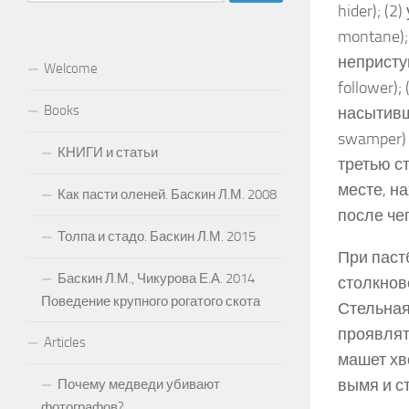
hider); (
montane)
непристу
Welcome
follower)
Books
насытивш
swamper) 
КНИГИ и статьи
третью с
месте, н
Как пасти оленей. Баскин Л.М. 2008
после че
Толпа и стадо. Баскин Л.М. 2015
При паст
Баскин Л.М., Чикурова Е.А. 2014
столкнов
Поведение крупного рогатого скота
Стельная
проявлят
Articles
машет хво
вымя и с
Почему медведи убивают
фотографов?