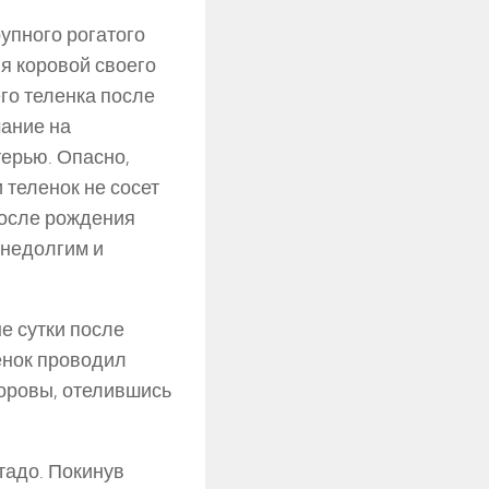
упного рогатого
ия коровой своего
его теленка после
мание на
терью. Опасно,
 теленок не сосет
после рождения
 недолгим и
е сутки после
енок проводил
коровы, отелившись
тадо. Покинув