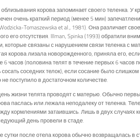
 облизывания корова запоминает своего теленка. У кр
мечен очень краткий период (менее 5 мин) запечатлен
Wodzicka-Tomaszewska et al., 1981). Она различает сво
го его отсутствия. Illman, Spinka (1993) обратили вни
и, которые связаны с нарушением связи теленка с ма
гая корова лизала новорожденного, приняла его, если
е 6 часов (половина телят в течение первых 6 часов 
 сосать соседних телок); если сосание было слишком
 не поступило в достаточном количестве.
ень жизни телята проводят с матерью. Обычно первы
рова паслась или лежала неподалеку от теленка. Тел
жду кормлениями затаившись. Лишь в двух случаях 
ледующий день провели в стаде.
е сутки после отела корова обычно возвращалась в с