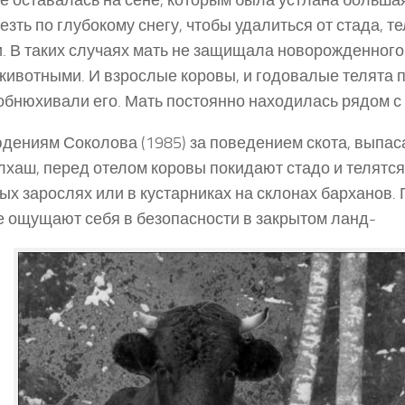
 не оставалась на сене, которым была устлана больша
езть по глубокому снегу, чтобы удалиться от стада, 
и. В таких случаях мать не защищала новорожденного 
животными. И взрослые коровы, и годовалые телята 
 обнюхивали его. Мать постоянно находилась рядом с т
дениям Соколова (1985) за поведением скота, выпас
лхаш, перед отелом коровы покидают стадо и телятся
х зарослях или в кустарниках на склонах барханов.
 ощущают себя в безопасности в закрытом ланд-