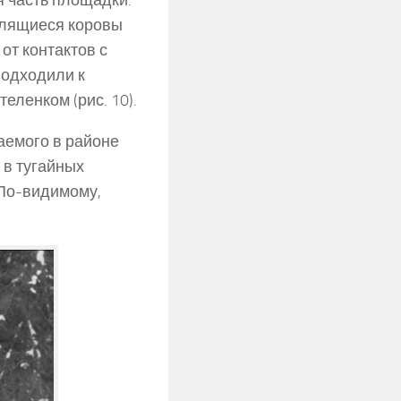
я часть площадки.
телящиеся коровы
от контактов с
подходили к
еленком (рис. 10).
аемого в районе
 в тугайных
 По-видимому,