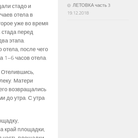
ЛЕТОВКА часть 3
али стадо и
19.12.2018
учаев отела в
торое уже во время
з стада перед
два этапа.
 отела, после чего
а 1–6 часов отела.
. Отелившись,
леку. Матери
чего возвращались
и до утра. С утра
ощадку,
на край площадки,