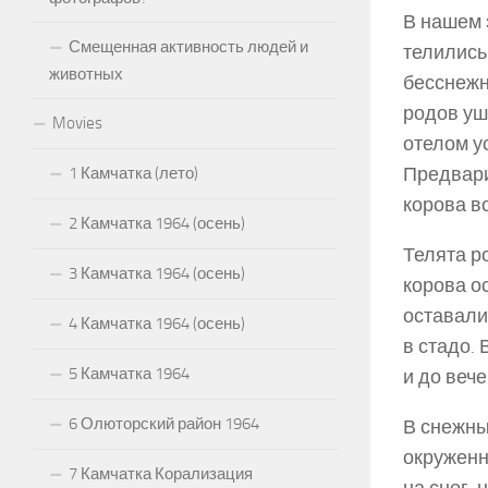
В нашем 
Смещенная активность людей и
телились
животных
бесснежн
родов уш
Movies
отелом у
Предвари
1 Камчатка (лето)
корова в
2 Камчатка 1964 (осень)
Телята р
3 Камчатка 1964 (осень)
корова о
оставали
4 Камчатка 1964 (осень)
в стадо.
5 Камчатка 1964
и до веч
6 Олюторский район 1964
В снежны
окруженн
7 Камчатка Корализация