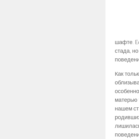
шафте. E
стада, н
поведени
Как толь
облизыва
особенно
матерью 
нашем ст
родивших
лишилась
поведени