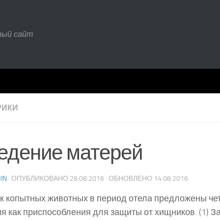
ный сайт
РИКИ
едение матерей
IN
· ОПУБЛИКОВАНО
28.08.2016
· ОБНОВЛЕНО
14.08.2016
к копытных животных в период отела предложены че
я как приспособления для защиты от хищников. (1) За