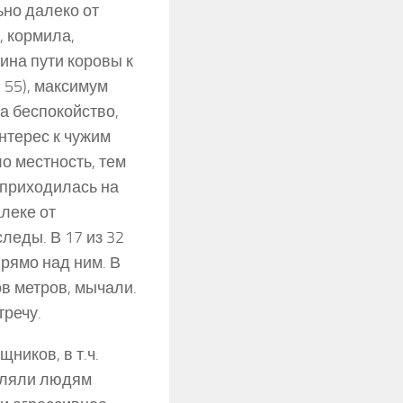
ьно далеко от
, кормила,
ина пути коровы к
 55), максимум
а беспокойство,
нтерес к чужим
о местность, тем
) приходилась на
алеке от
леды. В 17 из 32
рямо над ним. В
ов метров, мычали.
тречу.
ников, в т.ч.
оляли людям