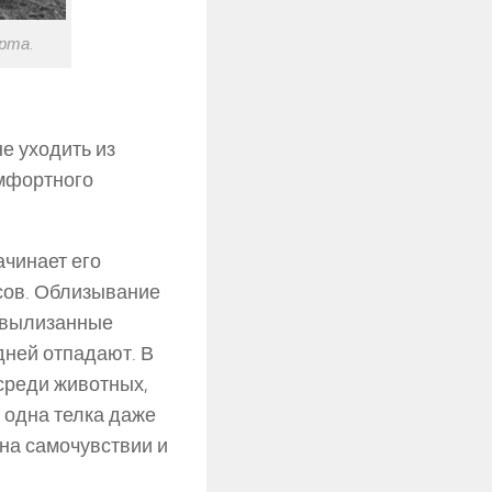
рта.
е уходить из
омфортного
ачинает его
асов. Облизывание
Невылизанные
дней отпадают. В
среди животных,
 одна телка даже
на самочувствии и