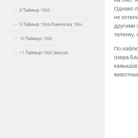
на снег,
Однако л
8 Таймыр 1966
не хотел
9 Таймыр 1966/Камчатка 1964
другими 
теленку,
10 Таймыр 1966
По наблю
11 Таймыр 1966 (весна)
озера Ба
камышовы
животные