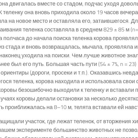
 она двигалась вместе со стадом, подчас уходя довол
 К теленку она вновь приходила около 19 часов вечера
ла на новое место и оставляла его, затаившегося. Дл
таивания теленка составляла в среднем 829 ± 85 м (n=
За полчаса до начала поиска теленка корова проявлял
из стада и вновь возвращалась, мычала, проявляла и
 наконец уходила на поиски. Чем лучше животное знал
ее был его путь. Большая часть пути (54 ± 7%, n = 23
ориентиры (дороги, просеки и т.п.). Оказавшись невд
гося теленка, корова находила и использовала свои с
коровы безошибочно выходили к теленку и вставали п
лучаях коровы делали остановки за несколько десятк
ть проиближалась на 8–10 м, телята вставали ей навс
ащищали участок, где лежат теленок, от вторжения хищ
 нашем эксперименте большинство животных не позв