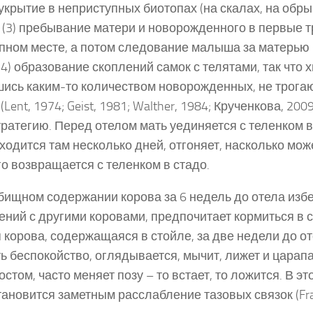
2) укрытие в неприступных биотопах (на скалах, на обр
; (3) пребывание матери и новорожденного в первые т
пном месте, а потом следование малыша за матерью (
; (4) образование скоплений самок с телятами, так что 
ись каким-то количеством новорожденных, не трогаю
(Lent, 1974; Geist, 1981; Walther, 1984; Крученкова, 20
тратегию. Перед отелом мать уединяется с теленком
аходится там несколько дней, отгоняет, насколько мож
го возвращается с теленком в стадо.
бищном содержании корова за 6 недель до отела изб
ений с другими коровами, предпочитает кормиться в с
 корова, содержащаяся в стойле, за две недели до о
ь беспокойство, оглядывается, мычит, лижет и царапа
стом, часто меняет позу – то встает, то ложится. В э
тановится заметным расслабление тазовых связок (Fras