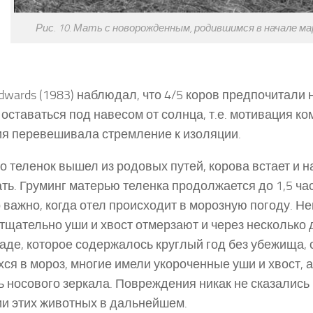
Рис. 10. Мать с новорожденным, родившимся в начале ма
dwards (1983) наблюдал, что 4/5 коров предпочитали н
о оставаться под навесом от солнца, т.е. мотивация к
я перевешивала стремление к изоляции.
ко теленок вышел из родовых путей, корова встает и н
ть. Груминг матерью теленка продолжается до 1,5 ч
 важно, когда отел происходит в морозную погоду. 
тщательно уши и хвост отмерзают и через несколько 
аде, которое содержалось круглый год без убежища, 
ся в мороз, многие имели укороченные уши и хвост, а
 носового зеркала. Повреждения никак не сказались 
и этих животных в дальнейшем.