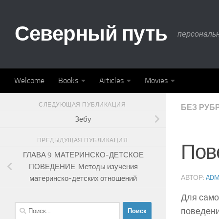
Skip to content
Северный путь
персональ
Welcome
Books
Articles
Movies
СЛЕДУЮЩАЯ ПУБЛИКАЦИЯ
БЕЗ РУБ
Зебу
ПРЕДЫДУЩАЯ ПУБЛИКАЦИЯ
Пов
ГЛАВА 9. МАТЕРИНСКО-ДЕТСКОЕ
ПОВЕДЕНИЕ. Методы изучения
АВТОР:
ADM
материнско-детских отношений
Для само
Найти:
поведени