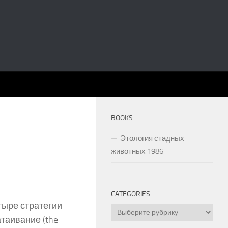
BOOKS
Этология стадных
животных 1986
CATEGORIES
тыре стратегии
Categories
таивание (the