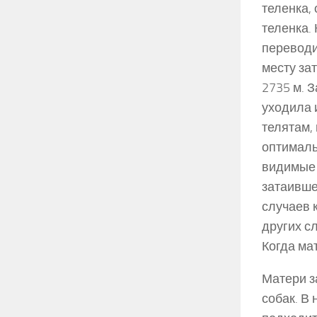
теленка,
теленка.
переводи
месту за
2735 м. 
уходила 
телятам,
оптимальн
видимые 
затаивше
случаев 
других с
Когда ма
Матери з
собак. В