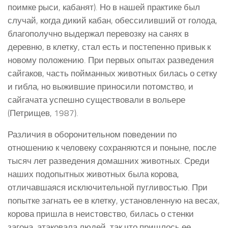
поимке рыси, кабанят). Но в нашей практике был
случай, когда дикий кабан, обессиливший от голода,
благополучно выдержал перевозку на санях в
деревню, в клетку, стал есть и постепенно привык к
новому положению. При первых опытах разведения
сайгаков, часть пойманных животных билась о сетку
и гибла, но выжившие приносили потомство, и
сайгачата успешно существовали в вольере
(Петрищев, 1987).
Различия в оборонительном поведении по
отношению к человеку сохраняются и поныне, после
тысяч лет разведения домашних животных. Среди
наших подопытных животных была корова,
отличавшаяся исключительной пугливостью. При
попытке загнать ее в клетку, установленную на весах,
корова пришла в неистовство, билась о стенки
загона, атаковала людей, так что пришлось ее