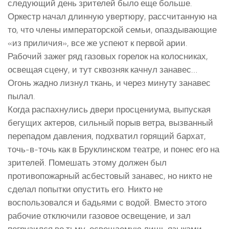
следующий день зрителей было еще больше.
Оркестр начал длинную увертюру, рассчитанную на
то, что члены императорской семьи, опаздывающие
«из приличия», все же успеют к первой арии.
Рабочий зажег ряд газовых горелок на колосниках,
освещая сцену, и тут сквозняк качнул занавес…
Огонь жадно лизнул ткань, и через минуту занавес
пылал.
Когда распахнулись двери просцениума, выпуская
бегущих актеров, сильный порыв ветра, вызванный
перепадом давления, подхватил горящий бархат,
точь-в-точь как в Бруклинском театре, и понес его на
зрителей. Помешать этому должен был
противопожарный асбестовый занавес, но никто не
сделал попытки опустить его. Никто не
воспользовался и бадьями с водой. Вместо этого
рабочие отключили газовое освещение, и зал
погрузился во тьму, освещаемую лишь языками