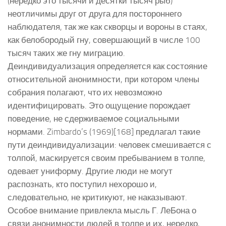
(нередко это тысячи и десятки тысяч рыб)
неотличимы друг от друга для постороннего
наблюдателя, так же как скворцы и вороны в стаях,
как белобородый гну, совершающий в числе 100
тысяч таких же гну миграцию.
Деиндивидуализация определяется как состояние
относительной анонимности, при котором члены
собрания полагают, что их невозможно
идентифицировать. Это ощущение порождает
поведение, не сдерживаемое социальными
нормами. Zimbardo’s (1969)[168] предлагал такие
пути деиндивидуализации: человек смешивается с
толпой, маскируется своим пребыванием в толпе,
одевает униформу. Другие люди не могут
распознать, кто поступил нехорошо и,
следовательно, не критикуют, не наказывают.
Особое внимание привлекла мысль Г. ЛеБона о
связи анонимности людей в толпе и их, нередко,