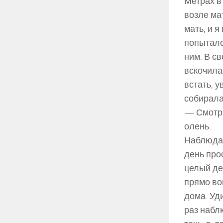
Метрах в 
возле ма
мать, и я
попыталс
ним. В с
вскочила
встать, у
собиралас
— Смотри
олень.
Наблюдат
день про
целый де
прямо во
дома. Уд
раз набл