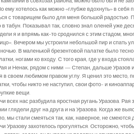
 кампании в совхозах района, можно было бы и не заб
Но ему хотелось как можно «глубже вдохнуть» в себя 
ься с товарищем было для меня большой радостью. П
 в табун. Показывал так, словно знал оленей уже дес
едели я и впрямь как-то сроднился с этим стадом, мно
лицо». Вечером мы устроили небольшой пир и спать у
 ночью. В маленькой брезентовой палатке было тесно
атки, ногами ко входу. С того края, где у входа стояла
Рая и Ненак, рядом с ними — Степан, дальше Уразов и
 я в своем любимом правом углу. Я ценил это место, п
тки, чтобы никто не наступил, свои фото- и киноаппар
рупкие вещи.
чи всех нас разбудила яростная ругань Уразова. Рая з
ии глядели друг на друга и на Уразова. Когда же выяс
, мы стали смеяться так, как, наверное, не смеются 
чи Уразову захотелось прогуляться. Осторожно, чтобы