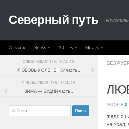
Skip to content
Северный путь
персональ
Welcome
Books
Articles
Movies
СЛЕДУЮЩАЯ ПУБЛИКАЦИЯ
БЕЗ РУБ
ЛЮБОВЬ К ОЛЕНЕНКУ часть 3
ПРЕДЫДУЩАЯ ПУБЛИКАЦИЯ
ЛЮБ
ЗИМА — БУДНИ часть 3
АВТОР:
EDI
Найти:
Федя оши
на Урал, 