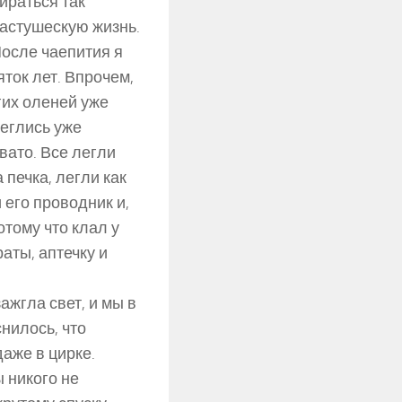
ираться так
пастушескую жизнь.
осле чаепития я
яток лет. Впрочем,
гих оленей уже
леглись уже
вато. Все легли
 печка, легли как
 его проводник и,
отому что клал у
аты, аптечку и
ажгла свет, и мы в
нилось, что
даже в цирке.
 никого не