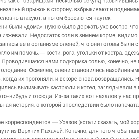
очь как с товарищами: несколько секунд набычившись
незапный прыжок в сторону, взбрыкивают и поднима
словно атакуют, а потом бросаются наутек.
ени были «дома», нужно было держать ухо востро, что
е изжевали. Недостаток соли в зимнем корме, видимо,
запасы ее в организме оленей, что они готовы были съ
гло им помочь,— кости, рога, угольки от костра, оде
. Проводившаяся нами подкормка солью, конечно, не 
голодание. Осмелев, олени становились назойливыми
, когда их прогоняли, и вскоре снова возвращались. 
дились вылизывать кастрюли и котел, заглядывали в 
что-нибудь и отсюда. Из-за таких вот нахалов у нас 
ьная история, о которой впоследствии было напечата
ее корреспондентов — Уразов (кстати сказать, мой хо
пути из Верхних Пахачей. Конечно, для того чтобы нап