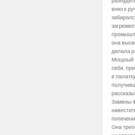
разбудить
вниз к р
забиралс
загремел
промышля
она высв
делала р
Мощный у
себя, пр
в палатк
получивш
рассказы
Замены Ф
навестит
попечени
Она трепе