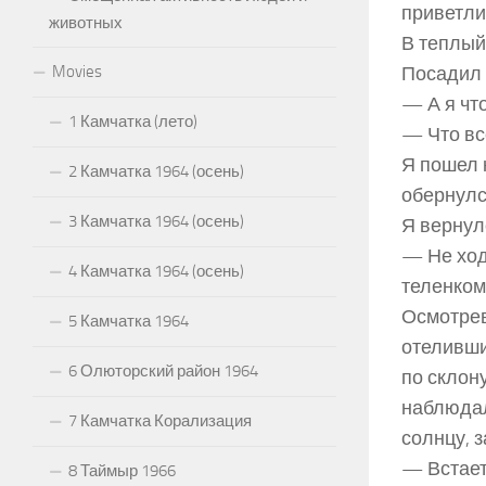
приветли
животных
В теплый
Movies
Посадил 
— А я чт
1 Камчатка (лето)
— Что все
Я пошел 
2 Камчатка 1964 (осень)
обернулс
3 Камчатка 1964 (осень)
Я вернул
— Не ход
4 Камчатка 1964 (осень)
теленком
Осмотрев
5 Камчатка 1964
отеливши
6 Олюторский район 1964
по склон
наблюдал
7 Камчатка Корализация
солнцу, 
— Встает
8 Таймыр 1966