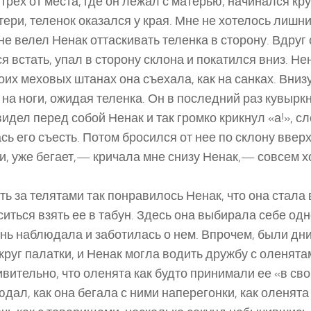
трех от места, где он лежал с матерью, начинался кр
тери, теленок оказался у края. Мне не хотелось лишн
 не велел Ненак оттаскивать теленка в сторону. Вдруг
я встать, упал в сторону склона и покатился вниз. Не
воих меховых штанах она съехала, как на санках. Вни
 на ноги, ожидая теленка. Он в последний раз кувырк
видел перед собой Ненак и так громко крикнул «а!», с
ь его съесть. Потом бросился от нее по склону вверх,
, уже бегает,— кричала мне снизу Ненак,— совсем хо
ь за телятами так понравилось Ненак, что она стала
ситься взять ее в табун. Здесь она выбирала себе од
нь наблюдала и заботилась о нем. Впрочем, были дни,
круг палатки, и Ненак могла водить дружбу с оленятам
ивительно, что оленята как будто принимали ее «в св
юдал, как она бегала с ними наперегонки, как оленята