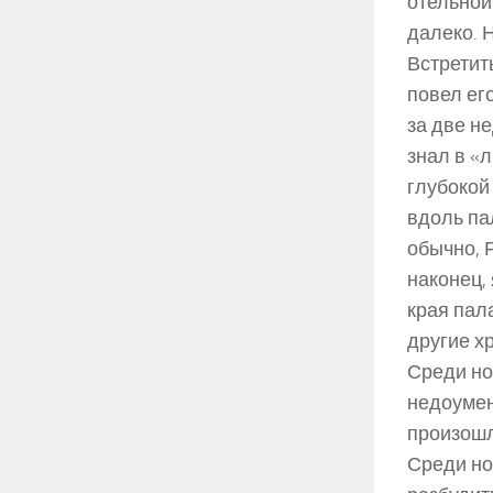
отельной
далеко. 
Встретит
повел его
за две н
знал в «
глубокой
вдоль пал
обычно, 
наконец,
края пала
другие х
Среди но
недоумен
произошло
Среди но