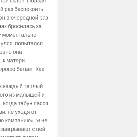
утой склон. Ползая
ий раз беспокоить
 он в очередной раз
нак бросилась за
зу моментально
нулся, попытался
ловно она
 к матери.
рошо бегает. Как
 в каждый теплый
ного из малышей и
 когда табун пасся
и, не уходя от
ою компанию». Я не
 заигрывают с ней