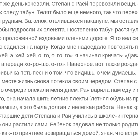
от же день кочевали. Степан с Раей перевозили вещи, 
х следу табун. Телят было еще немного, так что пере
 трудным. Важенок, отелившихся накануне, мы остави
тобы подросли их оленята. Постепенно табун растяну
о проложенной ездовыми оленями дороге. Я то вел с
то садился на нарту. Когда мне надоедало повторять
хей, э-хей-хей, о-го, о-го-го», я начинал кричать: «Дав
м впереди хо-ро-шо, о-го». Наверное, вот также рожд
ивычка петь песни о том, что видишь, о чем думаешь.
 месте жизнь снова потекла своим чередом. Степан 
по очереди опекали меня днем. Рая варила нам еду и
го, она начала шить летние плекты (летняя обувь из
замши), а это была долгая и нелегкая работа. Ненак к
Старшие дети Степана и Раи учились в школе-интерна
они растили сами. Ребенок радовал не только родите
 как-то приятнее возвращаться домой, зная, что встр