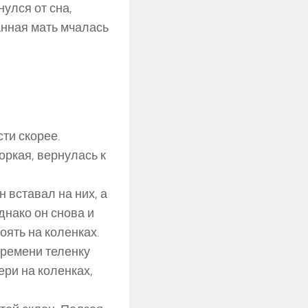
нулся от сна,
анная мать мчалась
сти скорее.
оркая, вернулась к
н вставал на них, а
днако он снова и
оять на коленках.
времени теленку
ери на коленках,