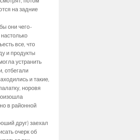
 смотрят, потом
ются на задние
бы они чего-
 настолько
есть все, что
жду и продукты
могла устранить
, отбегали
Находились и такие,
палатку, норовя
произошла
но в районной
роший друг) заехал
исать очерк об