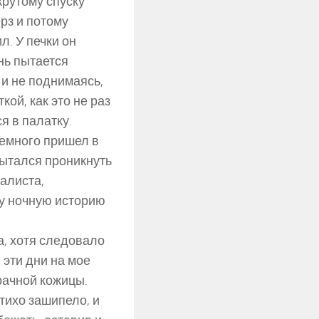
крутому спуску
рз и потому
л. У печки он
нь пытается
 и не поднимаясь,
ой, как это не раз
я в палатку.
немного пришел в
пытался проникнуть
налиста,
ту ночную историю
а, хотя следовало
 эти дни на мое
рачной кожицы.
 тихо зашипело, и