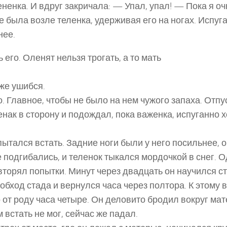
ненка. И вдруг закричала: — Упал, упал! — Пока я оч
е была возле теленка, удерживая его на ногах. Испуг
нее.
его. Оленят нельзя трогать, а то мать
же ушибся.
. Главное, чтобы не было на нем чужого запаха. Отпу
енак в сторону и подождал, пока важенка, испуганно х
ытался встать. Задние ноги были у него посильнее, о
 подгибались, и теленок тыкался мордочкой в снег. О
вторял попытки. Минут через двадцать он научился ст
 обход стада и вернулся часа через полтора. К этому 
 от роду часа четыре. Он деловито бродил вокруг мат
 встать не мог, сейчас же падал.