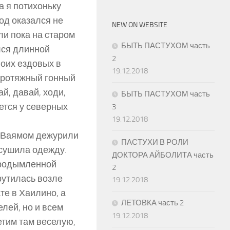
а я потихоньку
ход оказался не
NEW ON WEBSITE
ли пока на старом
БЫТЬ ПАСТУХОМ часть
лся длинной
2
воих ездовых в
19.12.2018
 протяжный гонный
ай, давай, ходи,
БЫТЬ ПАСТУХОМ часть
ается у северных
3
19.12.2018
с Ваямом дежурили
ПАСТУХИ В РОЛИ
 сушила одежду.
ДОКТОРА АЙБОЛИТА часть
 продымленной
2
рутилась возле
19.12.2018
те в Хаилино, а
ЛЕТОВКА часть 2
лей, но и всем
19.12.2018
етим там веселую,