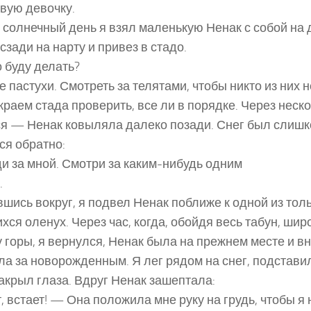
вую девочку.
 солнечный день я взял маленькую Ненак с собой на 
сзади на нарту и привез в стадо.
о буду делать?
 пастухи. Смотреть за телятами, чтобы никто из них н
краем стада проверить, все ли в порядке. Через неск
я — Ненак ковыляла далеко позади. Снег был слишко
ся обратно:
и за мной. Смотри за каким-нибудь одним
.
шись вокруг, я подвел Ненак поближе к одной из толь
хся оленух. Через час, когда, обойдя весь табун, ш
у горы, я вернулся, Ненак была на прежнем месте и в
а за новорожденным. Я лег рядом на снег, подстави
закрыл глаза. Вдруг Ненак зашептала:
, встает! — Она положила мне руку на грудь, чтобы я