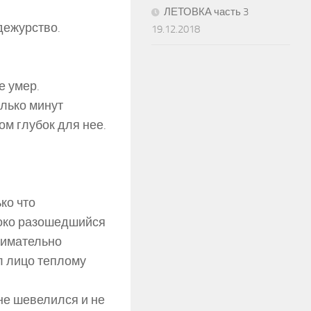
ЛЕТОВКА часть 3
дежурство.
19.12.2018
е умер.
олько минут
м глубок для нее.
ко что
ироко разошедшийся
нимательно
л лицо теплому
 не шевелился и не