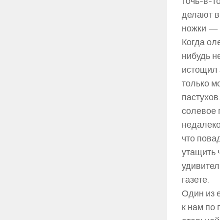
точь-в-т
делают в
ножки — 
Когда ол
нибудь н
истощил 
только мо
пастухов
солевое 
недалеко
что пова
утащить 
удивител
газете.
Один из 
к нам по 