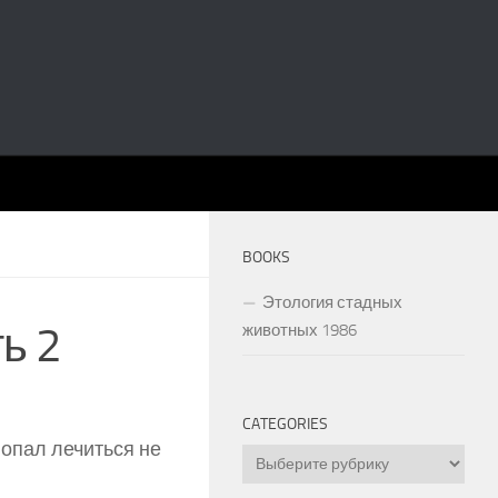
BOOKS
Этология стадных
ь 2
животных 1986
CATEGORIES
попал лечиться не
Categories