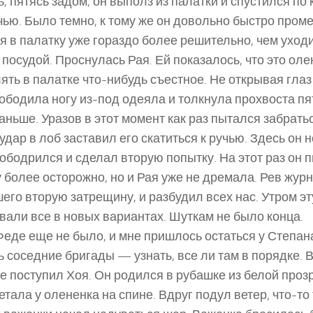
, пятясь задом, он выполз из палатки и спустился по 
учью. Было темно, к тому же он довольно быстро проме
я в палатку уже гораздо более решительно, чем уходи
 посудой. Проснулась Рая. Ей показалось, что это оле
ть в палатке что-нибудь съестное. Не открывая глаз
ободила ногу из-под одеяла и толкнула прохвоста пятк
аньше. Уразов в этот момент как раз пытался забратьс
дар в лоб заставил его скатиться к ручью. Здесь он 
иободрился и сделал вторую попытку. На этот раз он 
у более осторожно, но и Рая уже не дремала. Рев жур
его вторую затрещину, и разбудил всех нас. Утром э
вали все в новых вариантах. Шуткам не было конца.
еде еще не было, и мне пришлось остаться у Степан
ь соседние бригады — узнать, все ли там в порядке. В
е поступил Хоя. Он родился в рубашке из белой проз
тала у олененка на спине. Вдруг подул ветер, что-то