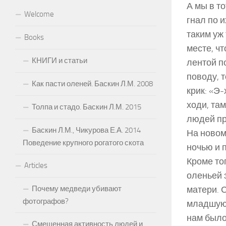
А мы в т
Welcome
гнал по и
таким уж
Books
месте, ч
КНИГИ и статьи
лентой п
поводу, 
Как пасти оленей. Баскин Л.М. 2008
крик: «Э-
ходи, та
Толпа и стадо. Баскин Л.М. 2015
людей пр
Баскин Л.М., Чикурова Е.А. 2014
На новом
Поведение крупного рогатого скота
ночью и 
Кроме то
Articles
оленьей 
Почему медведи убивают
матери. 
фотографов?
младшую 
нам было
Смещенная активность людей и