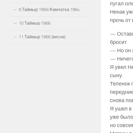
пугал оле
9 Таймыр 1966/Камчатка 1964
Ненак уж
прочь от 
10 Таймыр 1966
— Оставь 
11 Таймыр 1966 (весна)
бросит.
— Но он 
— Ничего
Я увел Н
сыну.
Теленок п
передние
снова по
Я ушел в
уже было
но совсем