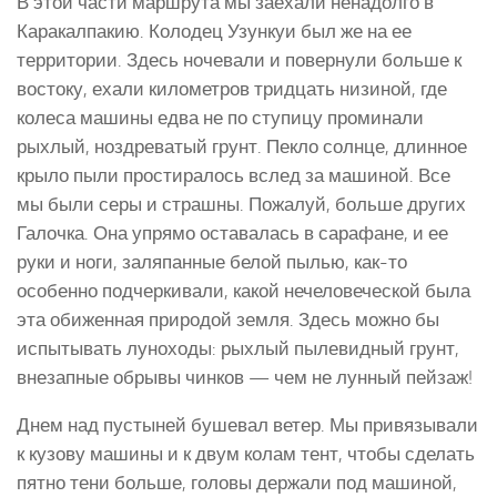
В этой части маршрута мы заехали ненадолго в
Каракалпакию. Колодец Узункуи был же на ее
территории. Здесь ночевали и повернули больше к
востоку, ехали километров тридцать низиной, где
колеса машины едва не по ступицу проминали
рыхлый, ноздреватый грунт. Пекло солнце, длинное
крыло пыли простиралось вслед за машиной. Все
мы были серы и страшны. Пожалуй, больше других
Галочка. Она упрямо оставалась в сарафане, и ее
руки и ноги, заляпанные белой пылью, как-то
особенно подчеркивали, какой нечеловеческой была
эта обиженная природой земля. Здесь можно бы
испытывать луноходы: рыхлый пылевидный грунт,
внезапные обрывы чинков — чем не лунный пейзаж!
Днем над пустыней бушевал ветер. Мы привязывали
к кузову машины и к двум колам тент, чтобы сделать
пятно тени больше, головы держали под машиной,