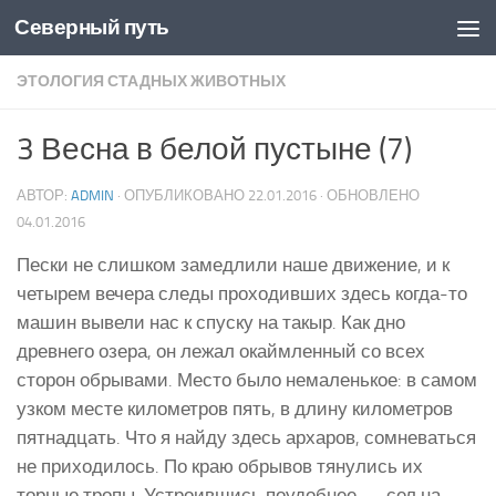
Северный путь
Skip to content
ЭТОЛОГИЯ СТАДНЫХ ЖИВОТНЫХ
3 Весна в белой пустыне (7)
АВТОР:
ADMIN
· ОПУБЛИКОВАНО
22.01.2016
· ОБНОВЛЕНО
04.01.2016
Пески не слишком замедлили наше движение, и к
четырем вечера следы проходивших здесь когда-то
машин вывели нас к спуску на такыр. Как дно
древнего озера, он лежал окаймленный со всех
сторон обрывами. Место было немаленькое: в самом
узком месте километров пять, в длину километров
пятнадцать. Что я найду здесь архаров, сомневаться
не приходилось. По краю обрывов тянулись их
торные тропы. Устроившись поудобнее — сел на