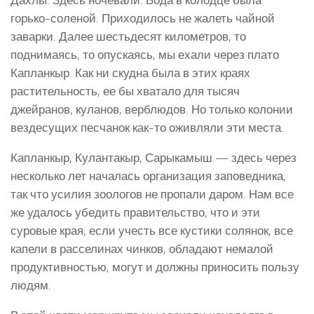
Дахлы. Здесь ночевали. Вода в колодце была
горько-соленой. Приходилось не жалеть чайной
заварки. Далее шестьдесят километров, то
поднимаясь, то опускаясь, мы ехали через плато
Капланкыр. Как ни скудна была в этих краях
растительность, ее бы хватало для тысяч
джейранов, куланов, верблюдов. Но только колонии
вездесущих песчанок как-то оживляли эти места.
Капланкыр, Кулантакыр, Сарыкамыш — здесь через
несколько лет началась организация заповедника,
так что усилия зоологов не пропали даром. Нам все
же удалось убедить правительство, что и эти
суровые края, если учесть все кустики солянок, все
капели в расселинах чинков, обладают немалой
продуктивностью, могут и должны приносить пользу
людям.