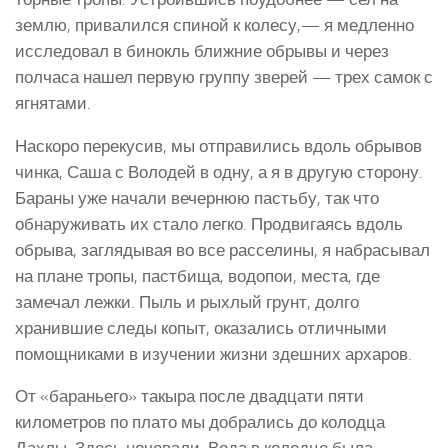
землю, привалился спиной к колесу,— я медленно
ис­следовал в бинокль ближние обрывы и через
полчаса нашел первую группу зверей — трех самок с
ягнятами.
Наскоро перекусив, мы отправились вдоль обрывов
чинка, Саша с Володей в одну, а я в другую сторону.
Бараны уже начали вечернюю пастьбу, так что
обнаруживать их стало легко. Продвигаясь вдоль
обрыва, заглядывая во все расселины, я набрасывал
на плане тропы, пастбища, водопои, места, где
замечал лежки. Пыль и рыхлый грунт, долго
хранившие следы копыт, оказались отличными
помощниками в изучении жизни здешних архаров.
От «бараньего» такыра после двадцати пяти
километров по плато мы добрались до колодца