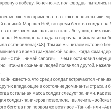
скровную победу. Конечно же, полководцы пытались н
ось множество примеров того, как военачальники сп
й паникой. Маршал Ней, во время бегства солдат на 
ов с приказом вмешаться в толпы бегущих, приказыв
 верст. Неожиданная задача вернула войскам способ
ыла остановлена[348]. Там же мы читаем историю бег
мейцев во время гражданской войны, когда командир
 им: «Стой, cнимай сапоги!», – чем и остановил бегущ
но, чтобы в сознании людей появился другой, нежели
.
 войн известно, что среди солдат встречаются «панике
других впадающие в состояние доминанты страха и
огда остальная масса солдат следует за ними. Как из
ия солдат-паникеров позволяла «вылечить» войска 
ого бегства при первом же возгласе «Танки!» или «Ав