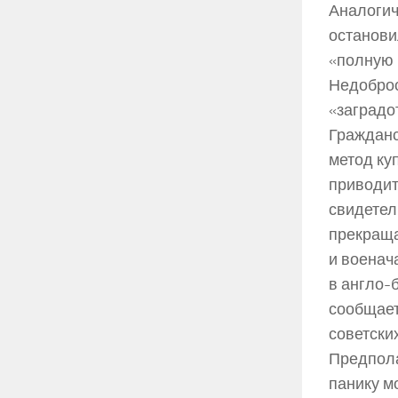
Аналогич
останови
«полную 
Недоброс
«заградо
Гражданс
метод ку
приводит
свидетел
прекраща
и военач
в англо-
сообщает
советски
Предпола
панику м