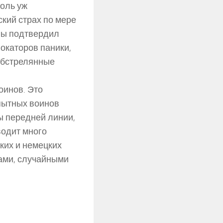
толь уж
кий страх по мере
ны подтвердил
окаторов паники,
обстрелянные
оинов. Это
опытных воинов
ы передней линии,
водит много
ких и немецких
хами, случайными