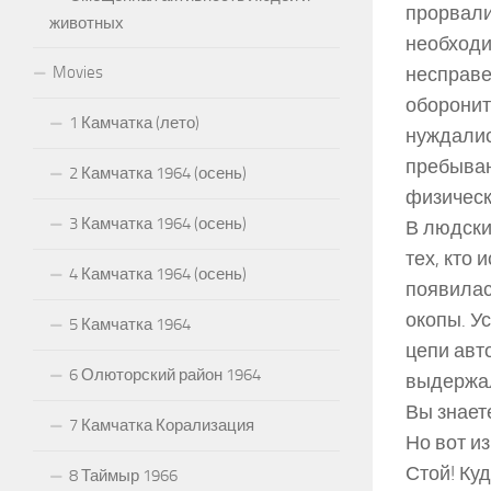
прорвали
животных
необходи
Movies
несправе
оборонит
1 Камчатка (лето)
нуждалис
пребыван
2 Камчатка 1964 (осень)
физическ
3 Камчатка 1964 (осень)
В людски
тех, кто 
4 Камчатка 1964 (осень)
появилас
окопы. У
5 Камчатка 1964
цепи авт
6 Олюторский район 1964
выдержал
Вы знает
7 Камчатка Корализация
Но вот и
Стой! Куд
8 Таймыр 1966