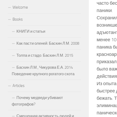
часто бе
Welcome
паники.
Сохранил
Books
возникше
КНИГИ и статьи
адъютант
менее 10
Как пасти оленей. Баскин Л.М. 2008
паника б
красноар
Толпа и стадо. Баскин Л.М. 2015
приказал
Баскин Л.М., Чикурова Е.А. 2014
было важ
Поведение крупного рогатого скота
действия
Из опыта
Articles
быстрее 
Почему медведи убивают
бежать. Т
фотографов?
элиминац
паническ
Смещенная активность людей и