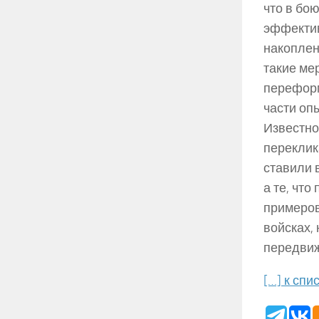
что в бою
эффектив
накоплен
такие ме
переформ
части оп
Известно
переклик
ставили 
а те, чт
примеров
войсках,
передвиж
[…] к спи