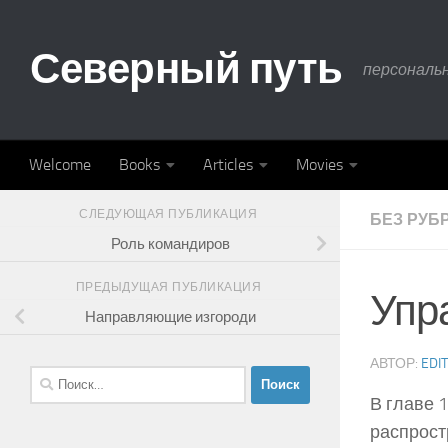
Skip to content
Северный путь
персональ
Welcome
Books
Articles
Movies
СЛЕДУЮЩАЯ ПУБЛИКАЦИЯ
БЕЗ РУБ
Роль командиров
ПРЕДЫДУЩАЯ ПУБЛИКАЦИЯ
Упр
Направляющие изгороди
АВТОР:
EDI
Найти:
В главе 
распрост