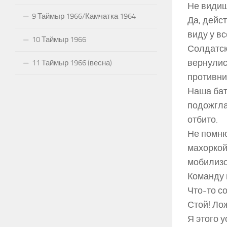
Не видиш
9 Таймыр 1966/Камчатка 1964
Да, дейс
виду у вс
10 Таймыр 1966
Солдатск
вернулис
11 Таймыр 1966 (весна)
противни
Наша бат
подожгла
отбито.
Не помню
махоркой.
мобилизо
Команду п
Что-то со
Стой! Лож
Я этого у