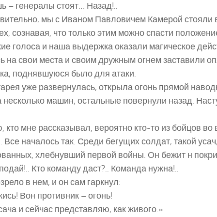
ь – генералы стоят… Назад!..
твительно, мы с Иваном Павловичем Камерой стояли в
ех, сознавая, что только этим можно спасти положени
ие голоса и наша выдержка оказали магическое дей
ь на свои места и своим дружным огнем заставили оп
ка, поднявшуюся было для атаки.
арея уже развернулась, открыла огонь прямой наводк
 несколько машин, остальные повернули назад. Нас
, кто мне рассказывал, вероятно кто-то из бойцов во
 Все началось так. Среди бегущих солдат, такой усач,
ванных, хлебнувший первой войны. Он бежит н покри
одай!.. Кто команду даст?.. Команда нужна!..
зрело в нем, и он сам гаркнул:
ись! Вон противник – огонь!
сача и сейчас представляю, как живого.»