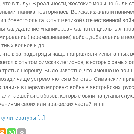
, что в тылу). В реальности, жестокие меры не были с
ными, паника повторялась. Войска изживали паничес
ия боевого опыта. Опыт Великой Отечественной вой
ры как удаление «паникеров» как потенциальных пров
ирование (перемешивание) войск, добавление в не
ытных воинов и др.
, что в заградотряды чаще направляли испытанных в
ается с опытом римских легионов, в которых самых 
в третью шеренгу. Было известно, что именно не воин
о позади чаще устремляются в бегство. Симанский при
 паники в Первую мировую войну в австрийских, русс
 начинавшейся с обозов, которые были напуганы слу
ениями своих или вражеских частей, и т.п.
ску литературы […]