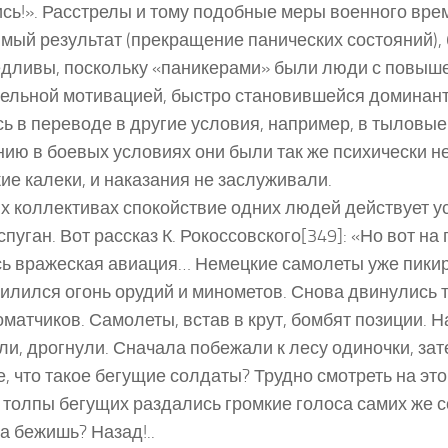
сь!». Расстрелы и тому подобные меры военного вре
мый результат (прекращение панических состояний),
дливы, поскольку «паникерами» были люди с повыш
ельной мотивацией, быстро становившейся доминант
ь в переводе в другие условия, например, в тыловые
ию в боевых условиях они были так же психически не
ие калеки, и наказания не заслуживали.
х коллективах спокойствие одних людей действует 
испуган. Вот рассказ К. Рокоссовского[349]: «Но вот на
ь вражеская авиация… Немецкие самолеты уже пики
силился огонь орудий и минометов. Снова двинулись т
оматчиков. Самолеты, встав в крут, бомбят позиции. 
и, дрогнули. Сначала побежали к лесу одиночки, зат
е, что такое бегущие солдаты? Трудно смотреть на эт
з толпы бегущих раздались громкие голоса самих же с
а бежишь? Назад!..