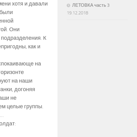
мени хотя и давали
ЛЕТОВКА часть 3
 были
19.12.2018
енной
ой. Они
 подразделения. К
пригодны, как и
успокаивающе на
 горизонте
руют на наши
анки, догоняя
Наши не
ем целые группы.
о…
олдат: