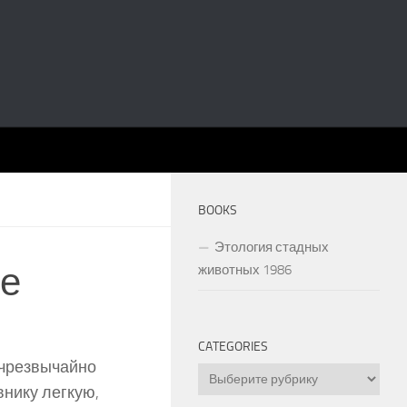
BOOKS
Этология стадных
не
животных 1986
CATEGORIES
 чрезвычайно
Categories
внику легкую,