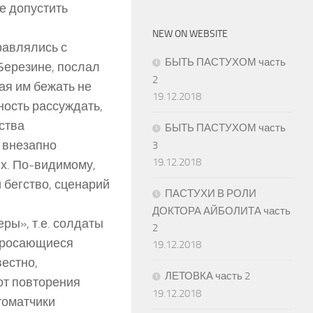
е допустить
NEW ON WEBSITE
равлялись с
БЫТЬ ПАСТУХОМ часть
Березине, послал
2
ая им бежать не
19.12.2018
ность рассуждать,
ства
БЫТЬ ПАСТУХОМ часть
 внезапно
3
19.12.2018
их. По-видимому,
 бегство, сценарий
ПАСТУХИ В РОЛИ
ДОКТОРА АЙБОЛИТА часть
ры», т.е. солдаты
2
 бросающиеся
19.12.2018
вестно,
ЛЕТОВКА часть 2
от повторения
19.12.2018
томатчики