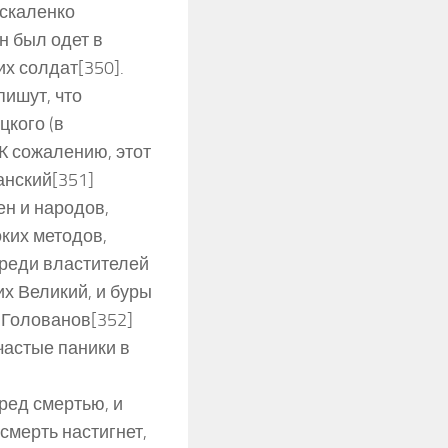
оскаленко
н был одет в
х солдат[350].
ишут, что
цкого (в
К сожалению, этот
анский[351]
ен и народов,
ких методов,
реди властителей
их Великий, и буры
 Голованов[352]
частые паники в
ред смертью, и
смерть настигнет,