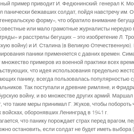
ный пример приводит И. Федюнинский: генерал К. М
л панически бежавших солдат, пойдя навстречу им. О
генеральскую форму», что обратило внимание бегущи
овестные или мало грамотные журналисты нередко п
тряды» и расстрелы бегущих – это изобретение Л. Тро
кую войну) и И. Сталина (в Великую Отечественную). 
пирования паники применяется с давних времен. Сим
 множество примеров из военной практики всех врем
ьствующих, что идея использования предельно жесто
ющих панику, всегда пользовалась популярностью с
альников. Так поступали и древние римляне, и Фридр
бурскую войну, и во множестве других армий. Маршал
, что такие меры принимал Г. Жуков, чтобы побороть 
х войсках, оборонявших Ленинград в 1941 г.
гается, что панику порождает страх перед врагом, пе
ожно остановить, если солдат не будет иметь выбора (