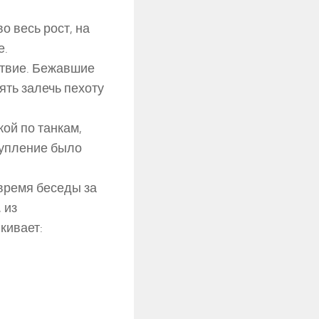
о весь рост, на
е.
ствие. Бежавшие
ять залечь пехоту
ой по танкам,
тупление было
 время беседы за
 из
кивает: