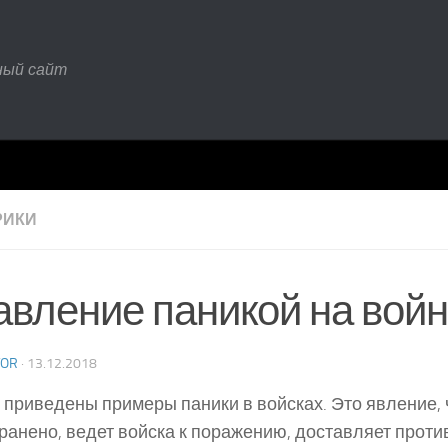
ный сайт
РИКИ
авление паникой на вой
TOR
·
13.12.2018
1 приведены примеры паники в войсках. Это явление,
ранено, ведет войска к поражению, доставляет проти