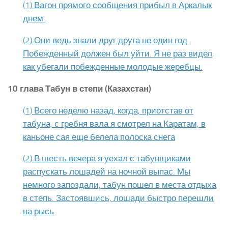
(1) Вагон прямого сообщения прибыл в Аркалык
днем.
(2) Они ведь знали друг друга не один год.
Побежденный должен был уйти. Я не раз видел,
как убегали побежденные молодые жеребцы.
10 глава Табун в степи (Казахстан)
(1) Всего неделю назад, когда, приотстав от
табуна, с гребня вала я смотрел на Каратам, в
каньоне сая еще белела полоска снега
(2) В шесть вечера я уехал с табунщиками
распускать лошадей на ночной выпас. Мы
немного запоздали, табун пошел в места отдыха
в степь. Застоявшись, лошади быстро перешли
на рысь