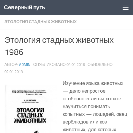
Северный путь
Skip to content
ЭТОЛОГИЯ СТАДНЫХ ЖИВОТНЫХ
Этология стадных животных
1986
АВТОР:
ADMIN
· ОПУБЛИКОВАНО
04.01.2016
· ОБНОВЛЕНО
02.01.2019
Изучение языка животных
— дело непростое,
особенно если вы хотите
научиться понимать
копытных — лошадей, овец,
верблюдов или коз —
животных, для которых