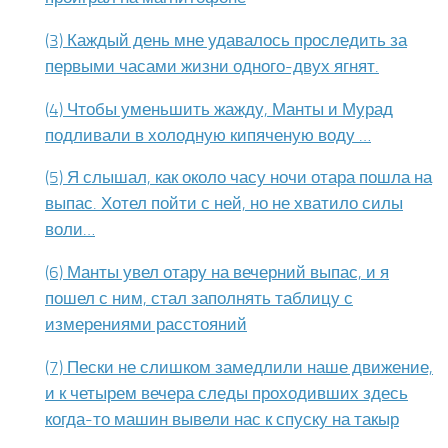
(3) Каждый день мне удавалось проследить за
первыми часами жизни одного-двух ягнят.
(4) Чтобы уменьшить жажду, Манты и Мурад
подливали в холодную кипяченую воду …
(5) Я слышал, как около часу ночи отара пошла на
выпас. Хотел пойти с ней, но не хватило силы
воли…
(6) Манты увел отару на вечерний выпас, и я
пошел с ним, стал заполнять таблицу с
измерениями расстояний
(7) Пески не слишком замедлили наше движение,
и к четырем вечера следы проходивших здесь
когда-то машин вывели нас к спуску на такыр