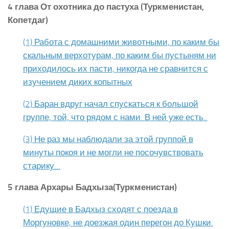
4 глава От охотника до пастуха (Туркменистан,
Копетдаг)
(1) Работа с домашними животными, по каким бы
скальным верхотурам, по каким бы пустыням ни
приходилось их пасти, никогда не сравнится с
изучением диких копытных
(2) Баран вдруг начал спускаться к большой
группе, той, что рядом с нами. В ней уже есть..
(3) Не раз мы наблюдали за этой группой в
минуты покоя и не могли не посочувствовать
старику…
5 глава Архары Бадхыза(Туркменистан)
(1) Едущие в Бадхыз сходят с поезда в
Моргуновке, не доезжая один перегон до Кушки.