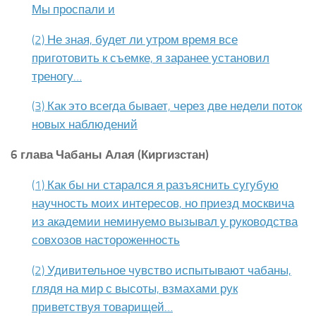
Мы проспали и
(2) Не зная, будет ли утром время все
приготовить к съемке, я заранее установил
треногу…
(3) Как это всегда бывает, через две недели поток
новых наблюдений
6 глава Чабаны Алая (Киргизстан)
(1) Как бы ни старался я разъяснить сугубую
научность моих интересов, но приезд москвича
из академии неминуемо вызывал у руководства
совхозов настороженность
(2) Удивительное чувство испытывают чабаны,
глядя на мир с высоты, взмахами рук
приветствуя товарищей…