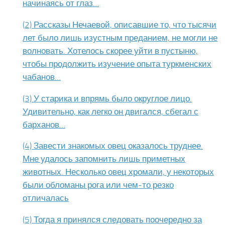
начинаясь от глаз…
(2) Рассказы Нечаевой, описавшие то, что тыся­чи
лет было лишь изустным преданием, не могли не
вол­новать. Хотелось скорее уйти в пустыню,
чтобы продол­жить изучение опыта туркменских
чабанов…
(3) У старика и впрямь было округлое лицо.
Удиви­тельно, как легко он двигался, сбегал с
барханов…
(4) Завести знакомых овец оказалось труднее.
Мне уда­лось запомнить лишь приметных
животных. Несколько овец хромали, у некоторых
были обломаны рога или чем-то резко
отличалась
(5) Тогда я принялся следовать поочередно за