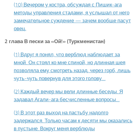
(10) Вечером у костра, обсуждая с Пишик-ага
методы управления стадами, я услышал от него
замечательное суждение — зачем вообще пасут
овец,
2 глава В пески за «Ой!» (Туркменистан)
(1) Вдруг я понял, что верблюд наблюдает за
мной. Он стоял ко мне спиной, но длинная шея
позволяла ему смотреть назад, через горб, лишь
чуть-чуть повернув для этого голову…
(2) Каждый вечер мы вели длинные беседы. Я
задавал Агали-ага бесчисленные вопросы…
(3) В этот раз выход на пастьбу надолго
задержался. Только часам к десяти мы оказались
в пустыне. Вокруг меня верблюды