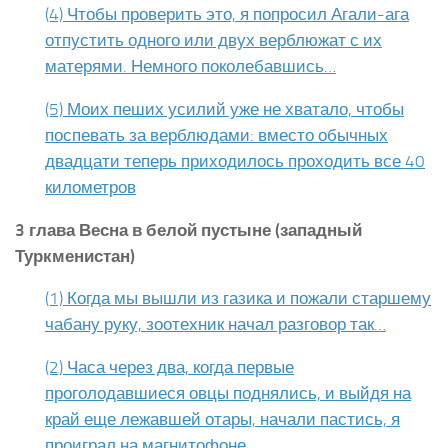
(4) Чтобы проверить это, я попросил Агали-ага
отпустить одного или двух верблюжат с их
матерями. Немного поколебавшись…
(5) Моих пеших усилий уже не хватало, чтобы
поспевать за верблюдами: вместо обычных
двадцати теперь приходилось проходить все 40
километров
3 глава Весна в белой пустыне (западный
Туркменистан)
(1) Когда мы вышли из газика и пожали старшему
чабану руку, зоотехник начал разговор так…
(2) Часа через два, когда первые
проголодавшиеся овцы поднялись, и выйдя на
край еще лежавшей отары, начали пастись, я
проиграл на магнитофоне