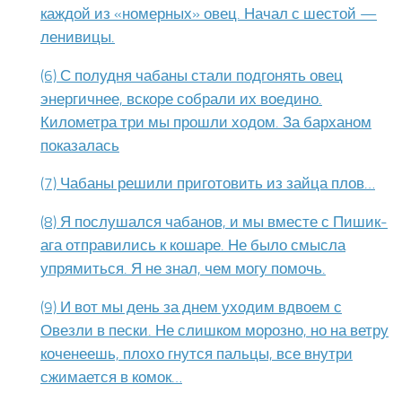
каждой из «номерных» овец. Начал с шестой —
ленивицы.
(6) С полудня чабаны стали подгонять овец
энергичнее, вскоре собрали их воедино.
Километра три мы прошли ходом. За барханом
показалась
(7) Чабаны решили приготовить из зайца плов…
(8) Я послушался чабанов, и мы вместе с Пишик-
ага от­правились к кошаре. Не было смысла
упрямиться. Я не знал, чем могу помочь.
(9) И вот мы день за днем уходим вдвоем с
Овезли в пески. Не слишком морозно, но на ветру
коченеешь, плохо гнутся пальцы, все внутри
сжимается в комок…